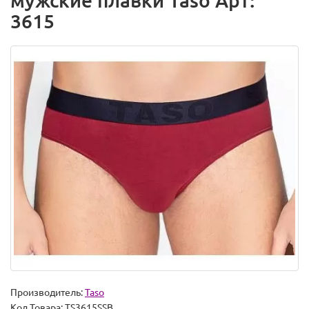
мужские плавки Taso Арт:
3615
Производитель:
Taso
Код Товара:
TS3615SSB