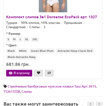
Комплект слипов 3в1 Doreanse EcoPack арт. 1327
Турция
90% хлопок, 10% эластан
Пришивная
Стандартная
Слипы
3
*
Размер:
S
M
L
XL
2XL
*
Цвет:
Black
White
Green-Blue-Plum
Antracite-Navy-Claret Red
Black-Antracite-Navy
681.86 грн.
В корзину
Стрейчевые бамбуковые мужские плавки Taso Арт: 3615
,
TS3615SSB
,
Слипы
Вас также могут заинтересовать