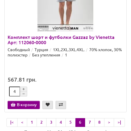
Комплект шорт и футболки Gazzaz by Vienetta
Арт: 112060-0000
Свободный
Турция
1XL.2XL.3XL.4XL.
70% хлопок, 30%
полиэстер
Без утепления
1
567.81 грн.
В корзину
|<
<
1
2
3
4
5
6
7
8
>
>|