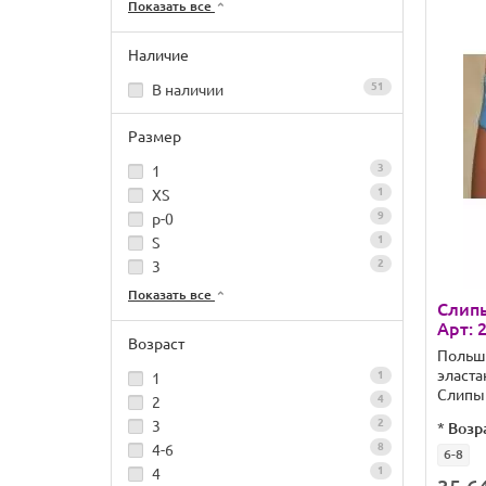
Показать все
Наличие
51
В наличии
Размер
3
1
1
XS
9
р-0
1
S
2
3
Показать все
Слип
Арт: 
Возраст
Польш
эласта
1
1
Слипы
4
2
2
3
*
Возр
8
4-6
6-8
1
4