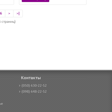
6
>
>|
6 страниц)
Контакты
(050) 630-22-52
(098) 648-22-52
ье