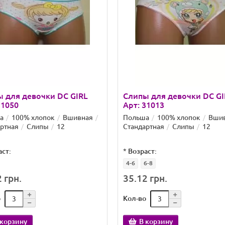
 для девочки DC GIRL
Слипы для девочки DC GI
31050
Арт: 31013
а
100% хлопок
Вшивная
Польша
100% хлопок
Вши
ртная
Слипы
12
Стандартная
Слипы
12
аст:
*
Возраст:
4-6
6-8
 грн.
35.12 грн.
о
Кол-во
 корзину
В корзину