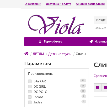
О компании
Доставка и оплата
Акции и распродажи
Везде
Например
Термобелье
Новинки
ДЕТЯМ
Детские трусы
Слипы
Параметры
Сли
Производитель
Сравнен
12
BAYKAR
66
DC GIRL
20
DC POLO
2
Incont
2
Jadea