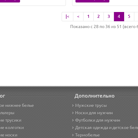
|<
<
1
2
3
4
5
Показано с 28 по 36 из 51 (всего 
ог
Дополнительно
ое нижнее белье
Мужские трусы
альтеры
Носки для мужчин
е трусики
Футболки для мужчин
ие колготки
Детская одежда и детское бел
ие носки
Термобелье