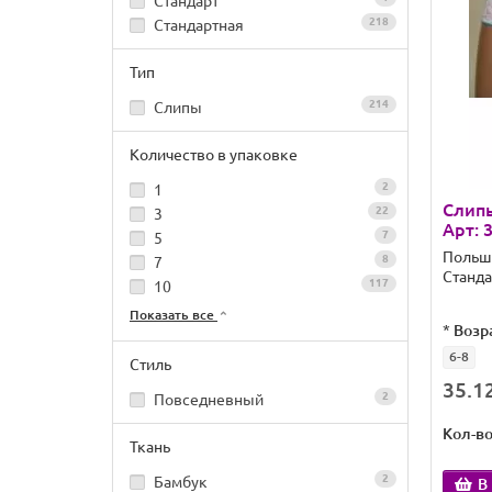
Стандарт
218
Стандартная
Тип
214
Слипы
Количество в упаковке
2
1
Слипы
22
3
Арт: 
7
5
Польш
8
7
Станда
117
10
Показать все
*
Возр
6-8
Стиль
35.12
2
Повседневный
Кол-в
Ткань
2
Бамбук
В