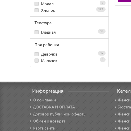
3
Модал
121
Хлопок
Текстура
38
Гладкая
Пол ребенка
37
Девочка
4
Мальчик
Информация
Катал
О компании
Женск
ДОСТАВКА И ОПЛАТА
Бюстг
Договор публичной оферты
Женски
Обмен и возврат
Женск
Карта сайта
Женск