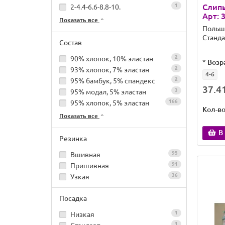
1
Слипы
2-4.4-6.6-8.8-10.
Арт: 
Показать все
Польш
Станда
Состав
2
90% хлопок, 10% эластан
*
Возр
2
93% хлопок, 7% эластан
4-6
2
95% бамбук, 5% спандекс
37.41
3
95% модал, 5% эластан
166
95% хлопок, 5% эластан
Кол-в
Показать все
В
Резинка
95
Вшивная
91
Пришивная
36
Узкая
Посадка
1
Низкая
1