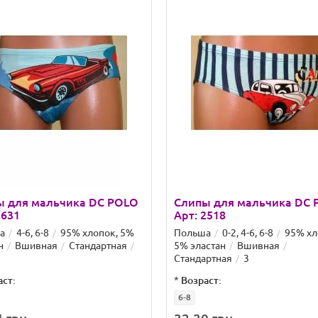
ы для мальчика DC POLO
Слипы для мальчика DC
2631
Арт: 2518
а
4-6, 6-8
95% хлопок, 5%
Польша
0-2, 4-6, 6-8
95% хл
н
Вшивная
Стандартная
5% эластан
Вшивная
Стандартная
3
аст:
*
Возраст:
6-8