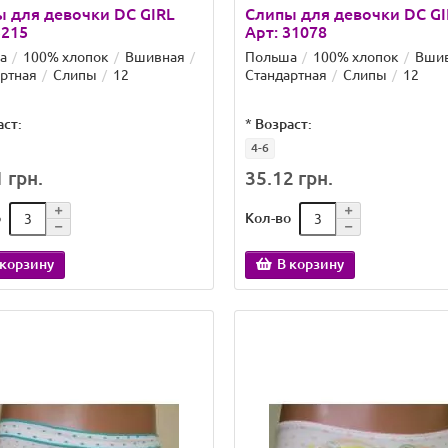
 для девочки DC GIRL
Слипы для девочки DC GI
3215
Арт: 31078
а
100% хлопок
Вшивная
Польша
100% хлопок
Вши
ртная
Слипы
12
Стандартная
Слипы
12
аст:
*
Возраст:
4-6
 грн.
35.12 грн.
о
Кол-во
 корзину
В корзину