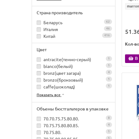
marro
Страна производитель
62
Беларусь
46
Италия
51.36
416
Китай
Кол-в
Цвет
В
1
antracite(темно-серый)
1
bianco(белый)
4
bronz(цвет загара)
1
bronzo(бронзовый)
1
caffe(шоколад)
Показать все
Объемы бюстгальтеров в упаковке
8
70.70.75.75.80.80.
4
70.75.75.80.80.85.
1
70.75.80.
1