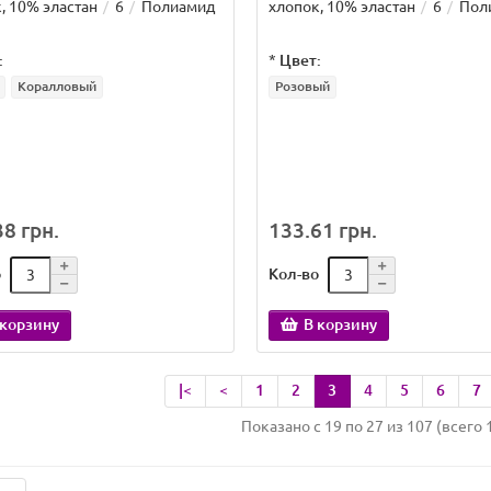
, 10% эластан
6
Полиамид
хлопок, 10% эластан
6
Пол
:
*
Цвет:
Коралловый
Розовый
8 грн.
133.61 грн.
о
Кол-во
 корзину
В корзину
|<
<
1
2
3
4
5
6
7
Показано с 19 по 27 из 107 (всего 