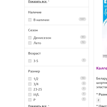
Показать все
Наличие
107
В наличии
Сезон
95
Демисезон
72
Лето
Возраст
1
3-5
Колго
Размер
Белар
10
1/2
шорти
3
3/4
эласта
1
23-25
1
*
Разм
M/L
1
P
2
*
Цвет
Показать все