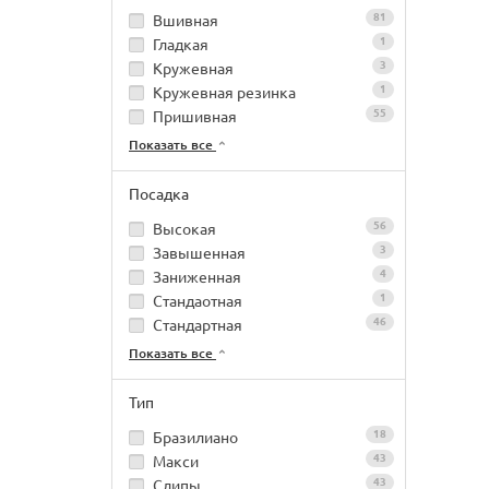
81
Вшивная
1
Гладкая
3
Кружевная
1
Кружевная резинка
55
Пришивная
Показать все
Посадка
56
Высокая
3
Завышенная
4
Заниженная
1
Стандаотная
46
Стандартная
Показать все
Тип
18
Бразилиано
43
Макси
43
Слипы