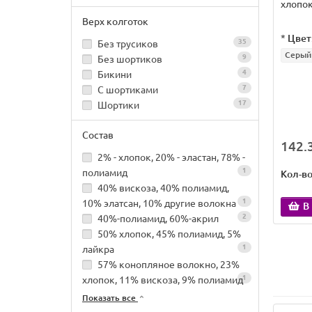
хлопок
Верх колготок
*
Цвет
35
Без трусиков
Серый
9
Без шортиков
4
Бикини
7
С шортиками
17
Шортики
Состав
142.3
2% - хлопок, 20% - эластан, 78% -
1
полиамид
Кол-в
40% вискоза, 40% полиамид,
1
10% элатсан, 10% другие волокна
В
2
40%-полиамид, 60%-акрил
50% хлопок, 45% полиамид, 5%
1
лайкра
57% конопляное волокно, 23%
1
хлопок, 11% вискоза, 9% полиамид
Показать все