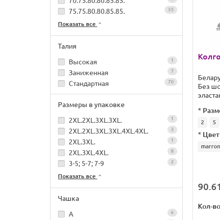
70.75.80.80.85.85.
35
75.75.80.80.85.85.
Показать все
Талия
Колго
1
Высокая
7
Заниженная
Белар
70
Стандартная
Без ш
эласта
Размеры в упаковке
*
Разм
1
2XL.2XL.3XL.3XL.
2
5
3
2XL.2XL.3XL.3XL.4XL.4XL.
*
Цвет
1
2XL.3XL.
marro
8
2XL.3XL.4XL.
2
3-5; 5-7; 7-9
Показать все
90.61
Чашка
Кол-в
6
A