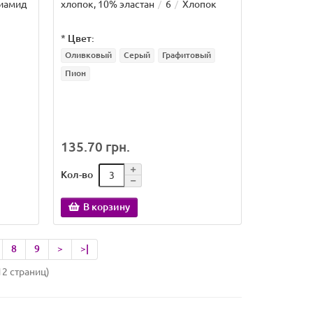
иамид
хлопок, 10% эластан
6
Хлопок
*
Цвет:
Оливковый
Серый
Графитовый
Пион
135.70 грн.
Кол-во
В корзину
8
9
>
>|
12 страниц)