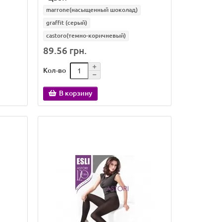
marrone(насыщенный шоколад)
graffit (серый)
castoro(темно-коричневый)
89.56 грн.
Кол-во
В корзину