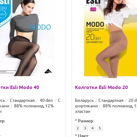
тки Esli Modo 40
Колготки Esli Modo 20
усь
Стандартная
40 den
С
Беларусь
Стандартная
20 
ками
88% полиамид, 12%
шортиками
88% полиамид, 
н
эластан
ер:
*
Размер:
2
3
4
5
:
*
Цвет: