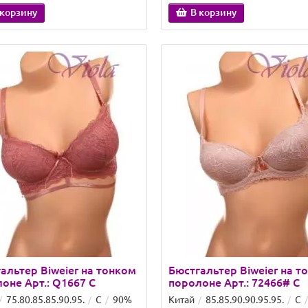
 корзину
В корзину
альтер Biweier на тонком
Бюстгальтер Biweier на т
оне Арт.: Q1667 C
поролоне Арт.: 72466# C
75.80.85.85.90.95.
C
90%
Китай
85.85.90.90.95.95.
C