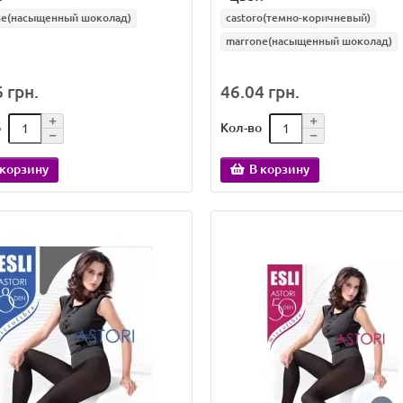
ne(насыщенный шоколад)
castoro(темно-коричневый)
marrone(насыщенный шоколад)
 грн.
46.04 грн.
о
Кол-во
 корзину
В корзину