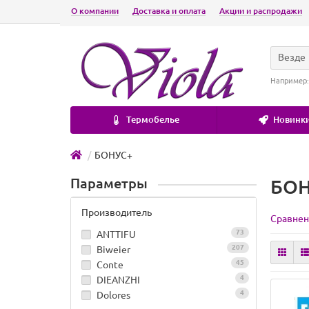
О компании
Доставка и оплата
Акции и распродажи
Везде
Например
Термобелье
Новинки
БОНУС+
Параметры
БОН
Производитель
Сравнен
73
ANTTIFU
207
Biweier
45
Conte
4
DIEANZHI
4
Dolores