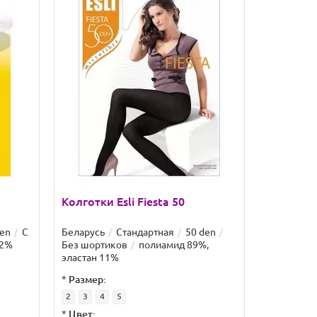
Колготки Esli Fiesta 50
den
С
Беларусь
Стандартная
50 den
12%
Без шортиков
полиамид 89%,
эластан 11%
*
Размер:
2
3
4
5
*
Цвет: