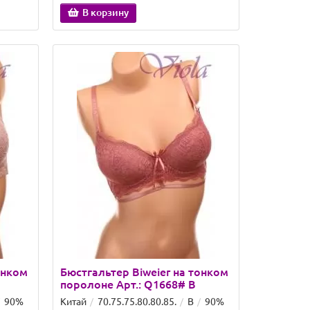
В корзину
онком
Бюстгальтер Biweier на тонком
поролоне Арт.: Q1668# B
90%
Китай
70.75.75.80.80.85.
B
90%