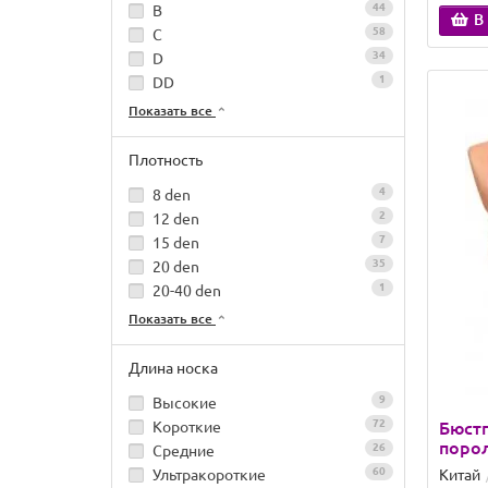
44
B
В
58
C
34
D
1
DD
Показать все
Плотность
4
8 den
2
12 den
7
15 den
35
20 den
1
20-40 den
Показать все
Длина носка
9
Высокие
72
Короткие
Бюстг
порол
26
Средние
60
Ультракороткие
Китай