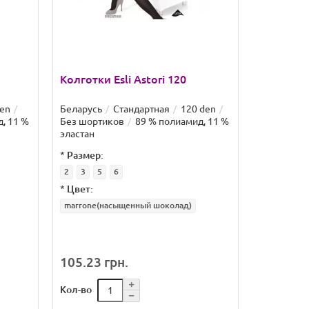
Колготки Esli Astori 120
den
Беларусь
Стандартная
120 den
, 11 %
Без шортиков
89 % полиамид, 11 %
эластан
*
Размер:
2
3
5
6
*
Цвет:
marrone(насыщенный шоколад)
105.23 грн.
Кол-во