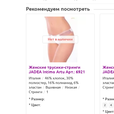
Рекомендуем посмотреть
Нет в наличии
Женские трусики-стринги
Женск
JADEA Intimo Artu Арт.: 6921
JADEA
Италия
46% хлопок, 30%
Итали
полиэстер, 16% полиамид, 6%
эласта
эластан
Вшивная
Низкая
Стрин
Стринги
1
*
Размер:
*
Разм
*
Цвет:
2
4
*
Цвет