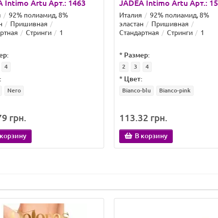
 Intimo Artu Арт.: 1463
JADEA Intimo Artu Арт.: 1
я
92% полиамид, 8%
Италия
92% полиамид, 8%
н
Пришивная
эластан
Пришивная
ртная
Стринги
1
Стандартная
Стринги
1
ер:
*
Размер:
4
2
3
4
:
*
Цвет:
Nero
Bianco-blu
Bianco-pink
9 грн.
113.32 грн.
 корзину
В корзину