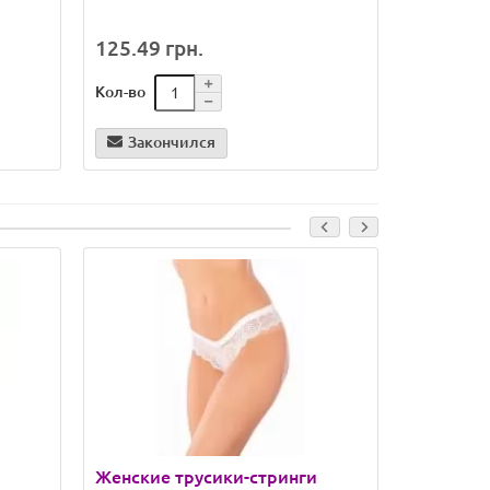
Bianco
125.49 грн.
102.81 
Кол-во
Кол-во
Закончился
В кор
Женские трусики-стринги
Бесшовн