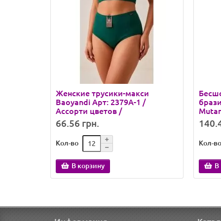
Женские трусики-макси
Бесш
Baoyandi Арт: 2379A-1 /
браз
Ассорти цветов /
Mutand
66.56 грн.
140.4
Кол-во
Кол-в
В корзину
В