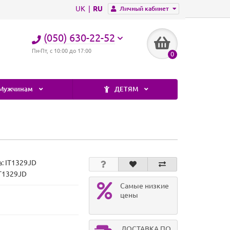
UK
RU
Личный кабинет
(050) 630-22-52
Пн-Пт, с 10:00 до 17:00
0
Мужчинам
ДЕТЯМ
а:
IT1329JD
IT1329JD
Самые низкие
цены
ДОСТАВКА ПО