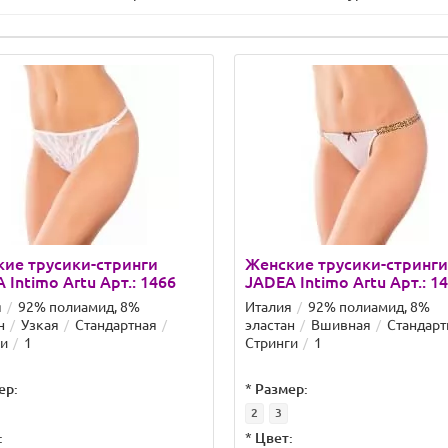
ие трусики-стринги
Женские трусики-стринги
 Intimo Artu Арт.: 1466
JADEA Intimo Artu Арт.: 1
я
92% полиамид, 8%
Италия
92% полиамид, 8%
н
Узкая
Стандартная
эластан
Вшивная
Стандарт
ги
1
Стринги
1
ер:
*
Размер:
2
3
:
*
Цвет: