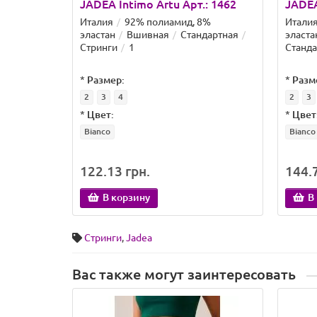
JADEA Intimo Artu Арт.: 1462
JADEA
Италия
92% полиамид, 8%
Итали
эластан
Вшивная
Стандартная
эласта
Стринги
1
Станда
*
Размер:
*
Разм
2
3
4
2
3
*
Цвет:
*
Цвет
Bianco
Bianco
122.13 грн.
144.7
В корзину
В
Стринги
,
Jadea
Вас также могут заинтересовать