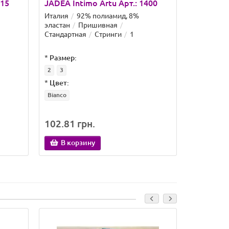
515
JADEA Intimo Artu Арт.: 1400
Blue Ros
Италия
92% полиамид, 8%
Китай
M.
эластан
Пришивная
эластан
Стандартная
Стринги
1
Стринги
*
Размер:
*
Цвет:
2
3
Красный
*
Цвет:
Bianco
102.81 грн.
60.44 гр
В корзину
В кор