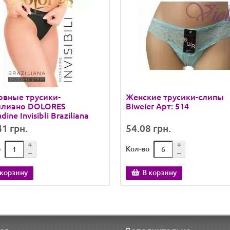
овные трусики-
Женские трусики-слипы
илиано DOLORES
Biweier Арт: 514
ine Invisibli Braziliana
1 грн.
54.08 грн.
о
Кол-во
 корзину
В корзину