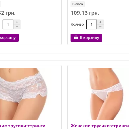
Bianco
2 грн.
109.13 грн.
о
Кол-во
 корзину
В корзину
ие трусики-стринги
Женские трусики-стринги