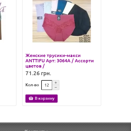
Женские трусики-макси
Женские
ANTTIFU Арт: 3064A / Ассорти
Intimo Ar
цветов /
71.26 грн.
155.18 
Кол-во
Кол-во
В корзину
В кор