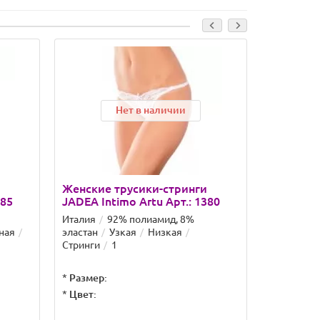
Нет в наличии
Женские трусики-стринги
Женские 
485
JADEA Intimo Artu Арт.: 1380
JADEA In
Италия
92% полиамид, 8%
Италия
9
ная
эластан
Узкая
Низкая
эластан
Стринги
1
Стандартн
*
Размер:
*
Размер:
*
Цвет:
2
3
*
Цвет: