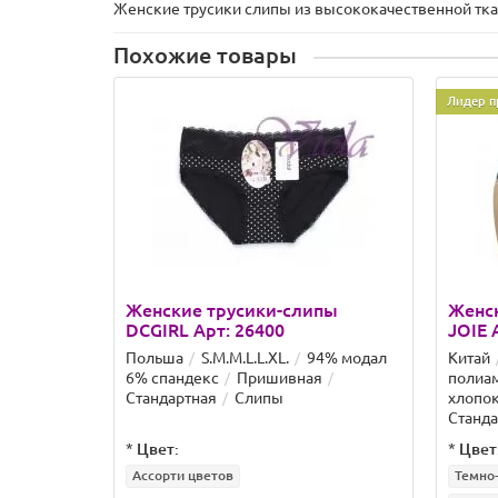
Женские трусики слипы из высококачественной тка
Похожие товары
Лидер п
Женские трусики-слипы
Женс
DCGIRL Арт: 26400
JOIE 
Польша
S.M.M.L.L.XL.
94% модал
Китай
6% спандекс
Пришивная
полиам
Стандартная
Слипы
хлопо
Станда
*
Цвет:
*
Цвет
Ассорти цветов
Темно