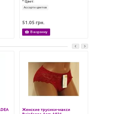
*
Цвет:
*
Цвет:
Ассорти цветов
Ассорти
51.05 грн.
32.91 гр
В корзину
В кор
ADEA
Женские трусики-макси
Женские 