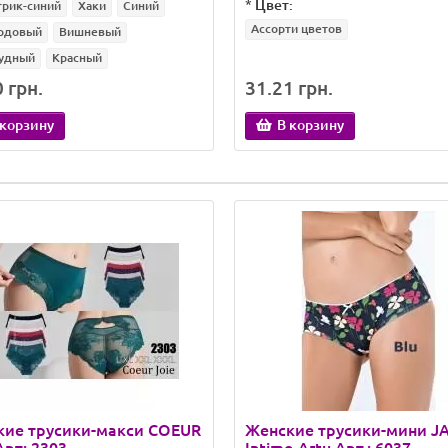
*
Цвет:
трик-синий
Хаки
Синий
Ассорти цветов
рдовый
Вишневый
удный
Красный
 грн.
31.21 грн.
 корзину
В корзину
кие трусики-макси COEUR
Женские трусики-мини J