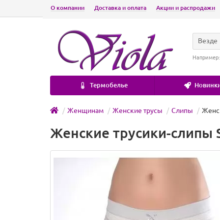
О компании
Доставка и оплата
Акции и распродажи
Везде
Например
Термобелье
Новинки
Женщинам
Женские трусы
Слипы
Женск
Женские трусики-слипы S