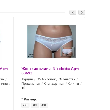
Арт:
Женские слипы Nicoletta Арт:
Женские 
63692
83093
тан
Турция
95% хлопок, 5% эластан
Турция
9
липы
Пришивная
Стандартная
Слипы
Пришивна
10
10
*
Размер:
*
Размер:
2XL
3XL
4XL
M