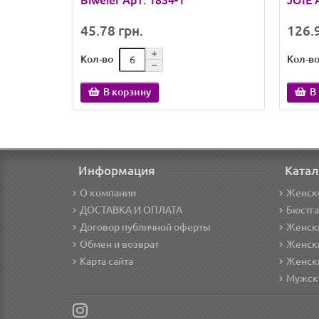
Biweier Арт: 1834-1
JOIE 
45.78 грн.
126.9
Кол-во
Кол-в
В корзину
В
Информация
Катал
О компании
Женск
ДОСТАВКА И ОПЛАТА
Бюстг
Договор публичной оферты
Женски
Обмен и возврат
Женск
Карта сайта
Женск
Мужск