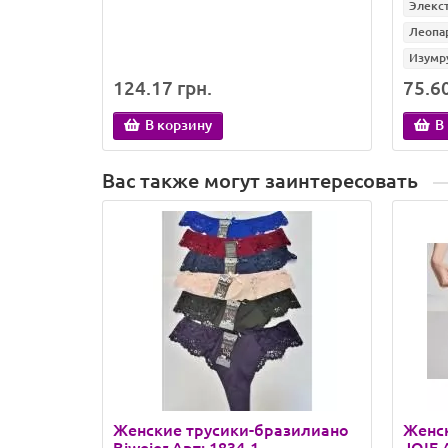
Элекс
Леопа
Изумр
124.17 грн.
75.60
В корзину
В
Вас также могут заинтересовать
Женские трусики-бразилиано
Женс