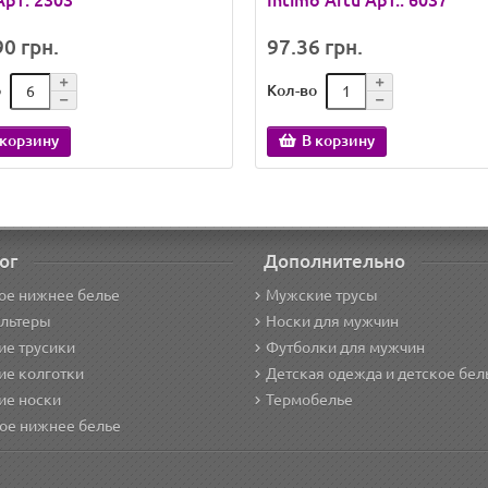
Арт: 2303
Intimo Artu Арт.: 6037
0 грн.
97.36 грн.
о
Кол-во
 корзину
В корзину
ог
Дополнительно
ое нижнее белье
Мужские трусы
альтеры
Носки для мужчин
е трусики
Футболки для мужчин
ие колготки
Детская одежда и детское бел
ие носки
Термобелье
ое нижнее белье