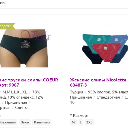
ни.
родаж!
кие трусики-слипы COEUR
Женские слипы Nicoletta 
Арт: 9987
63487-3
M.M.L.L.XL.XL.
78%
Турция
95% хлопок, 5% элас
ид, 10% спандекс, 12%
Пришивная
Стандартная
С
к
Пришивная
10
ртная
Слипы
:
*
Размер:
-бежевый
Пион
Капучино
M
L
2XL