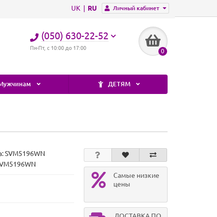
UK
RU
Личный кабинет
(050) 630-22-52
Пн-Пт, с 10:00 до 17:00
0
Мужчинам
ДЕТЯМ
а:
SVM5196WN
 SVM5196WN
Самые низкие
цены
ДОСТАВКА ПО