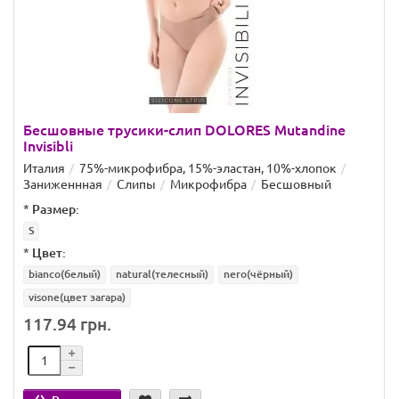
Бесшовные трусики-слип DOLORES Mutandine
Invisibli
Италия
75%-микрофибра, 15%-эластан, 10%-хлопок
Заниженнная
Слипы
Микрофибра
Бесшовный
*
Размер:
S
*
Цвет:
bianco(белый)
natural(телесный)
nero(чёрный)
visone(цвет загара)
117.94 грн.