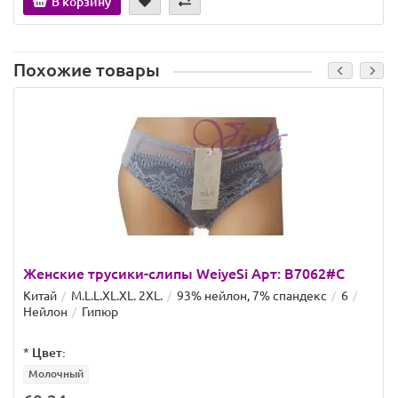
В корзину
Похожие товары
Женские трусики-слипы WeiyeSi Арт: B7062#C
Китай
M.L.L.XL.XL. 2XL.
93% нейлон, 7% спандекс
6
Нейлон
Гипюр
*
Цвет:
Молочный