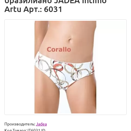
бразилиано JADEA Intimo
Artu Арт.: 6031
Производитель:
Jadea
Код Товара:
IT6031JD