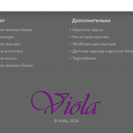
ог
Дополнительно
ое нижнее белье
Мужские трусы
альтеры
Носки для мужчин
е трусики
Футболки для мужчин
ие колготки
Детская одежда и детское бел
ие носки
Термобелье
ое нижнее белье
© Viola, 2026