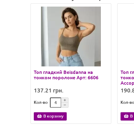
Топ гладкий Beisdanna на
Топ г
тонком поролоне Арт: 6606
тонко
Ассор
137.21 грн.
190.8
Кол-во
Кол-в
В корзину
В