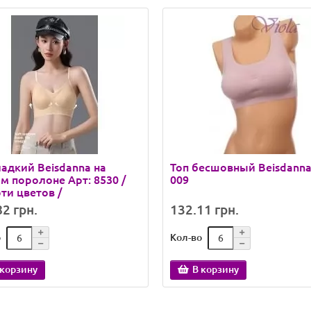
ладкий Beisdanna на
Топ бесшовный Beisdanna 
м поролоне Арт: 8530 /
009
ти цветов /
2 грн.
132.11 грн.
о
Кол-во
 корзину
В корзину