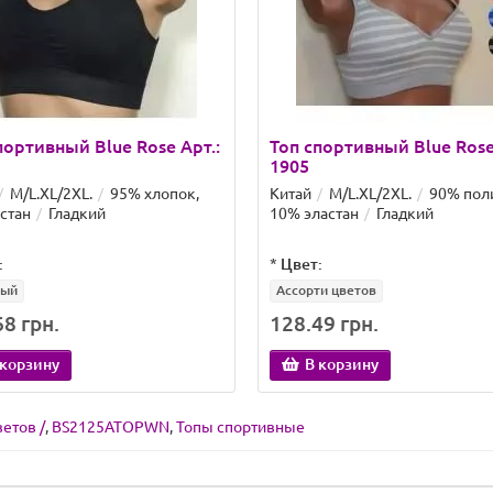
портивный Blue Rose Арт.:
Топ спортивный Blue Rose
1905
M/L.XL/2XL.
95% хлопок,
Китай
M/L.XL/2XL.
90% пол
стан
Гладкий
10% эластан
Гладкий
:
*
Цвет:
вый
Ассорти цветов
8 грн.
128.49 грн.
 корзину
В корзину
ветов /
,
BS2125ATOPWN
,
Топы спортивные