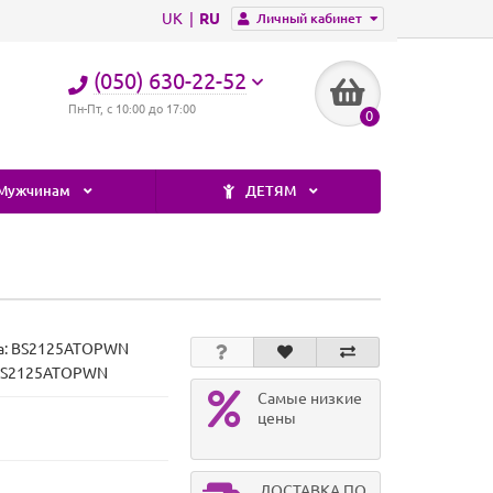
UK
RU
Личный кабинет
(050) 630-22-52
Пн-Пт, с 10:00 до 17:00
0
Мужчинам
ДЕТЯМ
а:
BS2125ATOPWN
 BS2125ATOPWN
Самые низкие
цены
ДОСТАВКА ПО