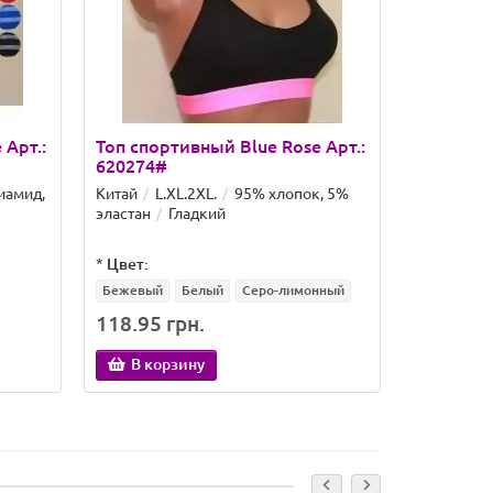
 Арт.:
Топ спортивный Blue Rose Арт.:
Топ спор
620274#
677#
иамид,
Китай
L.XL.2XL.
95% хлопок, 5%
Китай
XL
эластан
Гладкий
10% эласт
*
Цвет:
*
Цвет:
Бежевый
Белый
Серо-лимонный
Бежевый
118.95 грн.
139.94 
В корзину
В кор