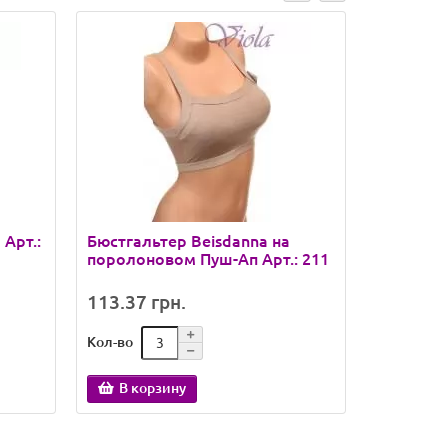
Арт.:
Бюстгальтер Beisdanna на
Топ Beis
поролоновом Пуш-Ап Арт.: 211
поролоне
цветов /
113.37 грн.
123.80 
Кол-во
Кол-во
В корзину
В кор