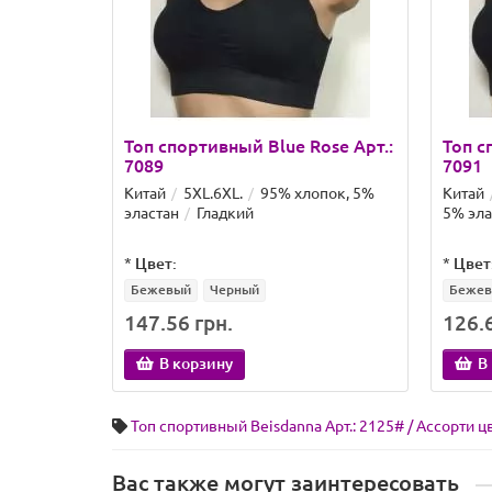
Топ спортивный Blue Rose Арт.:
Топ с
7089
7091
Китай
5XL.6XL.
95% хлопок, 5%
Китай
эластан
Гладкий
5% эла
*
Цвет:
*
Цвет
Бежевый
Черный
Беже
147.56 грн.
126.6
В корзину
В
Топ спортивный Beisdanna Арт.: 2125# / Ассорти ц
Вас также могут заинтересовать