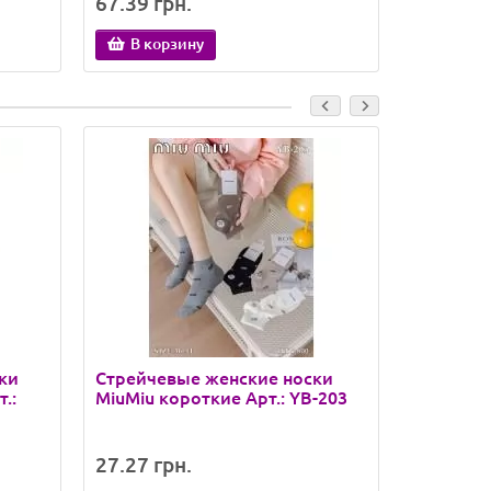
67.39 грн.
46.27 гр
В корзину
В кор
ки
Стрейчевые женские носки
Стрейче
.:
MiuMiu короткие Арт.: YB-203
MARJINA
высоты Ар
Ведмедь
27.27 грн.
31.60 гр