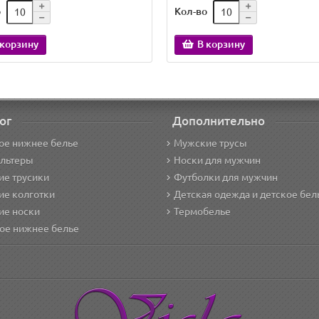
о
Кол-во
 корзину
В корзину
ог
Дополнительно
ое нижнее белье
Мужские трусы
альтеры
Носки для мужчин
е трусики
Футболки для мужчин
ие колготки
Детская одежда и детское бел
ие носки
Термобелье
ое нижнее белье