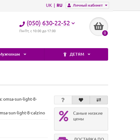
UK
RU
Личный кабинет
(050) 630-22-52
Пн-Пт, с 10:00 до 17:00
0
Мужчинам
ДЕТЯМ
а:
omsa-sun-light-8-
msa-sun-light-8-calzino
Самые низкие
цены
ДОСТАВКА ПО