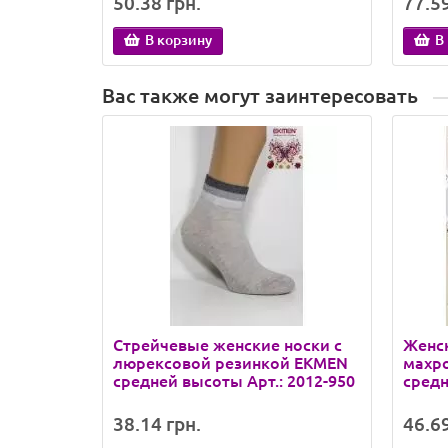
50.38 грн.
77.59
В корзину
В
Вас также могут заинтересовать
Стрейчевые женские носки с
Женск
люрексовой резинкой EKMEN
махр
средней высоты Арт.: 2012-950
средн
38.14 грн.
46.69