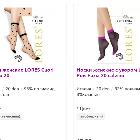
 женские LORES Cuori
Носки женские с узором 
o 20
Pois Fuxia 20 calzino
я
20 den
93%-полиамид,
Италия
20 den
92%-полиам
стан
8%-эластан
:
*
Цвет:
l(телесный)
nero(чёрный)