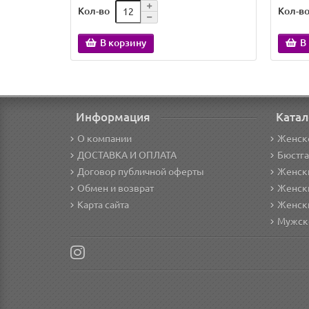
Кол-во
Кол-в
В корзину
В
Информация
Катал
О компании
Женск
ДОСТАВКА И ОПЛАТА
Бюстг
Договор публичной оферты
Женски
Обмен и возврат
Женск
Карта сайта
Женск
Мужск