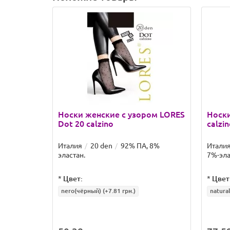
Носки женские с узором LORES
Носки
Dot 20 calzino
calzin
Италия
20 den
92% ПА, 8%
Итали
эластан.
7%-эла
*
Цвет:
*
Цвет
nero(чёрный)
(+7.81 грн.)
natura