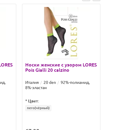
LORES
Носки женские с узором LORES
Носки CO
Pois Gialli 20 calzino
ид,
Италия
20 den
92%-полиамид,
..
8%-эластан
*
Цвет:
*
Размер:
nero(чёрный)
23-25
*
Цвет:
shade