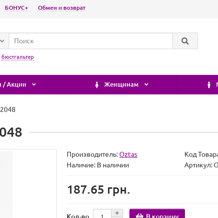
БОНУС+
Обмен и возврат
:
бюстгальтер
 / Акции
Женщинам
-2048
2048
Производитель:
Oztas
Код Товар
Наличие:
В наличии
Артикул:
187.65 грн.
В корзину
Кол-во