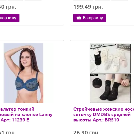
0 грн.
199.49 грн.
 корзину
В корзину
альтер тонкий
Стрейчевые женские нос
овый на хлопке Lanny
сеточку DMDBS средней
Арт: 11239 E
высоты Арт.: BR510
1 грн.
26.90 грн.