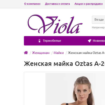
О компании
Доставка и оплата
Акции и распродажи
Везде
Например
Термобелье
Новинки
Женщинам
Майки
Женская майка Oztas A
Женская майка Oztas A-