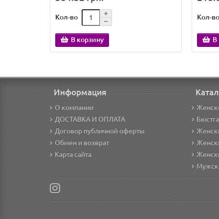
Кол-во
Кол-в
В корзину
В
Информация
Катал
О компании
Женск
ДОСТАВКА И ОПЛАТА
Бюстг
Договор публичной оферты
Женски
Обмен и возврат
Женск
Карта сайта
Женск
Мужск