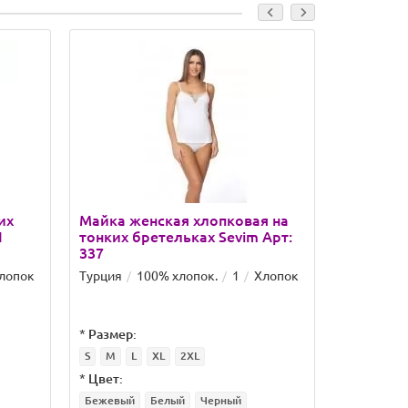
их
Майка женская хлопковая на
Майка же
1
тонких бретельках Sevim Арт:
широких
337
Арт: 018
лопок
Турция
100% хлопок.
1
Хлопок
Турция
1
*
Размер:
*
Размер:
S
M
L
XL
2XL
S
M
L
*
Цвет:
*
Цвет:
Бежевый
Белый
Черный
Бежевый