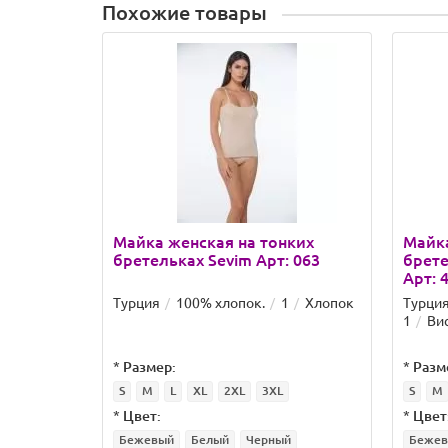
Похожие товары
Майка женская на тонких
Майка
бретельках Sevim Арт: 063
брете
Арт: 
Турция
100% хлопок.
1
Хлопок
Турци
1
Ви
*
Размер:
*
Разм
S
M
L
XL
2XL
3XL
S
M
*
Цвет:
*
Цвет
Бежевый
Белый
Черный
Беже