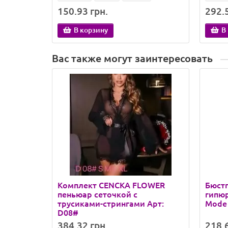
150.93 грн.
292.5
В корзину
В
Вас также могут заинтересовать
Комплект CENCKA FLOWER
Бюстг
пеньюар сеточкой с
гипюр
трусиками-стрингами Арт:
Mode 
D08#
384.32 грн.
218.6