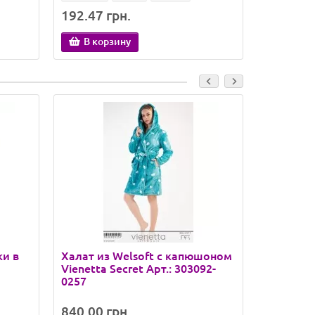
192.47 грн.
159.71 
В корзину
В кор
ки в
Халат из Welsoft с капюшоном
Женская
Vienetta Secret Арт.: 303092-
SameGame
0257
840.00 грн.
372.02 