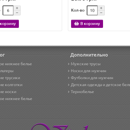
о
Кол-во
 корзину
В корзину
ог
Дополнительно
ое нижнее белье
Мужские трусы
альтеры
Носки для мужчин
е трусики
Футболки для мужчин
ие колготки
Детская одежда и детское бел
ие носки
Термобелье
ое нижнее белье