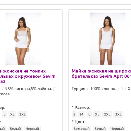
 женская на тонких
Майка женская на широк
льках с кружевом Sevim
бретельках Sevim Арт: 06
453
я
95% вискоза,5% лайкра.
Турция
100% хлопок.
1
Х
скоза
ер:
*
Размер:
L
XL
2XL
S
M
L
XL
2XL
3XL
:
*
Цвет:
вый
Белый
Черный
Бежевый
Белый
Черный