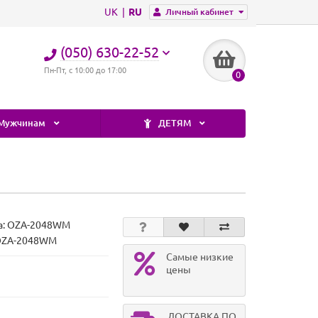
UK
RU
Личный кабинет
(050) 630-22-52
Пн-Пт, с 10:00 до 17:00
0
Мужчинам
ДЕТЯМ
а:
OZA-2048WM
 OZA-2048WM
Самые низкие
цены
ДОСТАВКА ПО