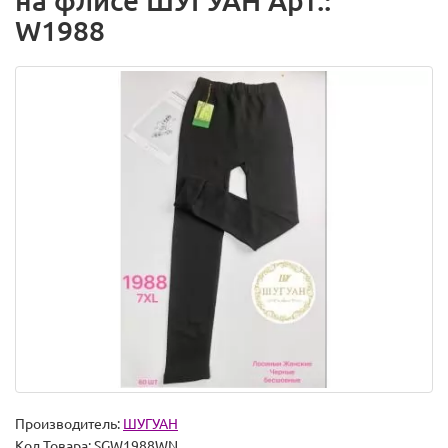
на флисе ШУГУАН Арт.:
W1988
Производитель:
ШУГУАН
Код Товара:
SGW1988WN