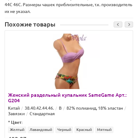
44C 46C. Размеры чашек приблизительные, т.к. производитель
их не указал.
Похожие товары
Женский раздельный купальник SameGame Арт.:
G204
Китай
38.40.42.44.46.
B
82% полиамид, 18% эластан
Завязки
Стандартная
*
Цвет:
Желтый
Лавандовый
Черный
Красный
Мятный