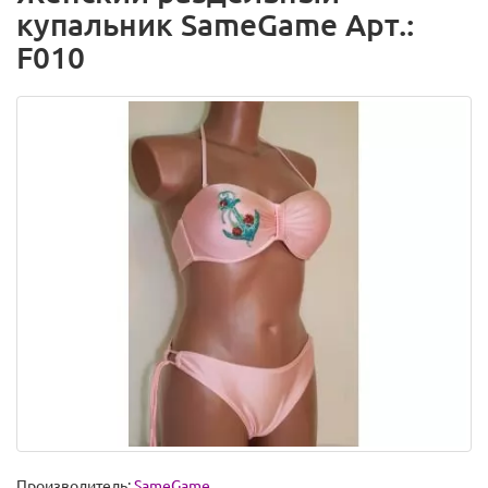
купальник SameGame Арт.:
F010
Производитель:
SameGame