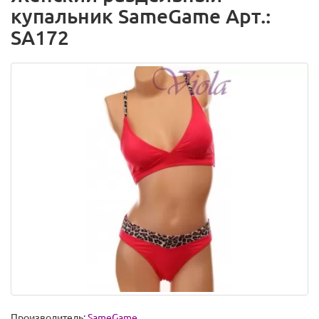
купальник SameGame Арт.:
SA172
Производитель:
SameGame