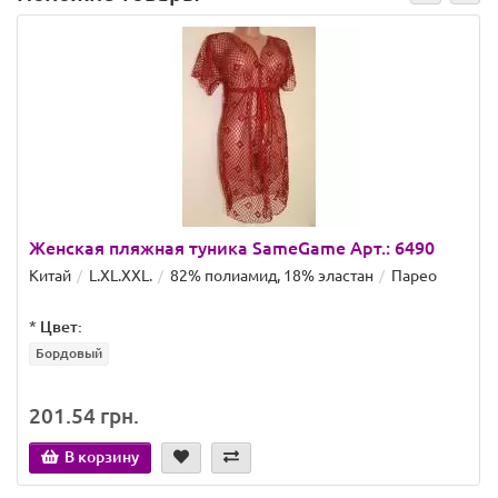
Женская пляжная туника SameGame Арт.: 6490
Китай
L.XL.XXL.
82% полиамид, 18% эластан
Парео
*
Цвет:
Бордовый
201.54 грн.
В корзину