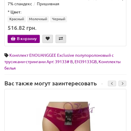
7% спандекс
Пришивная
*
Цвет:
Красный
Молочный
Черный
516.82 грн.
В корзину
Комплект ENOUANGGEE Exclusive полупоролоновый с
трусиками-стрингами Арт: 39133# B
,
EN39133GB
,
Комплекты
белья
Вас также могут заинтересовать