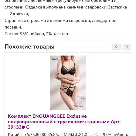
основание, с несъемными регулируемыми бретелями и
стропами. Отделка выполнена камнями сваровски. Застежка
— 2 крючка;
Стринги со стропами и камнями сваровски, стандартной
посадки.
Состав: 93% нейлон, 7% эластан.
Похожие товары
Комплект ENOUANGGEE Exclusive
полупоролоновый с трусиками-стрингами Арт:
39133# C
Китай
75.75.80.80.85.85.
M.M.L.L.XL.XL.
C
93% нейлон,