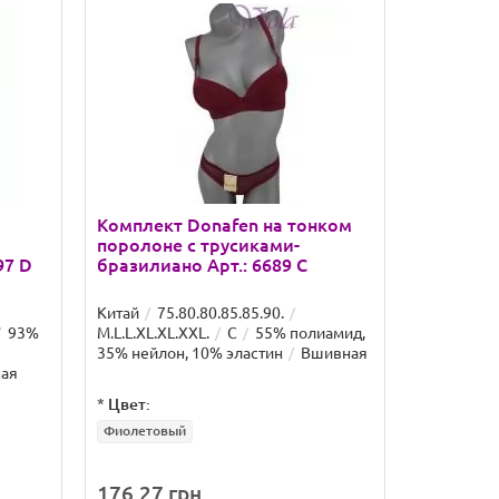
Комплект Donafen на тонком
Комплект
поролоне с трусиками-
анжелик
97 D
бразилиано Арт.: 6689 C
косточек
Арт: A81
Китай
75.80.80.85.85.90.
Китай
75
93%
M.L.L.XL.XL.XXL.
C
55% полиамид,
M.M.L.L.XL.
35% нейлон, 10% эластин
Вшивная
спандекс
ая
*
Цвет:
*
Цвет:
Фиолетовый
Бежевый
176.27 грн.
217.49 