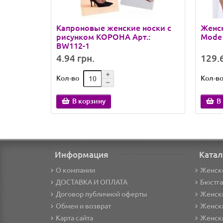
Капроновые женские носки с
Женск
рисунком КОРОНА Арт.:
Mode 
BW112-1
4.94 грн.
129.6
Кол-во
Кол-в
В корзину
В
Информация
Катал
О компании
Женск
ДОСТАВКА И ОПЛАТА
Бюстг
Договор публичной оферты
Женски
Обмен и возврат
Женск
Карта сайта
Женск