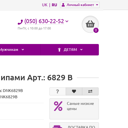
UK
RU
Личный кабинет
(050) 630-22-52
Пн-Пт, с 10:00 до 17:00
0
Мужчинам
ДЕТЯМ
ипами Арт.: 6829 B
а:
DNK6829B
DNK6829B
Самые низкие
цены
ДОСТАВКА ПО