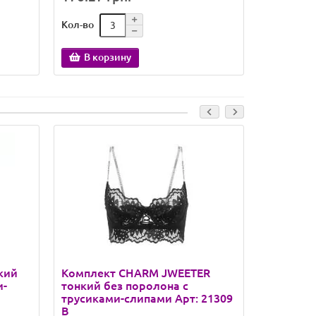
Кол-во
Кол-во
В корзину
В кор
кий
Комплект CHARM JWEETER
Комплек
и-
тонкий без поролона с
тонкий б
трусиками-слипами Арт: 21309
трусикам
B
C