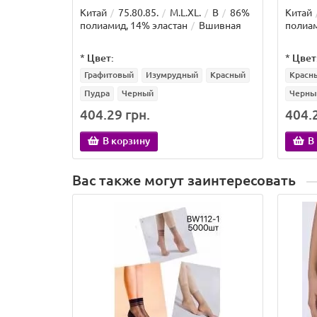
Китай
75.80.85.
M.L.XL.
B
86%
Китай
полиамид, 14% эластан
Вшивная
полиам
*
Цвет:
*
Цвет
Графитовый
Изумрудный
Красный
Красн
Пудра
Черный
Черны
404.29 грн.
404.2
В корзину
В
Вас также могут заинтересовать