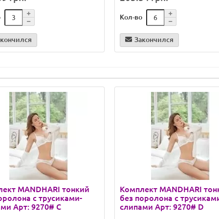
о
Кол-во
акончился
Закончился
лект MANDHARI тонкий
Комплект MANDHARI тон
оролона с трусиками-
без поролона с трусикам
ми Арт: 9270# C
слипами Арт: 9270# D