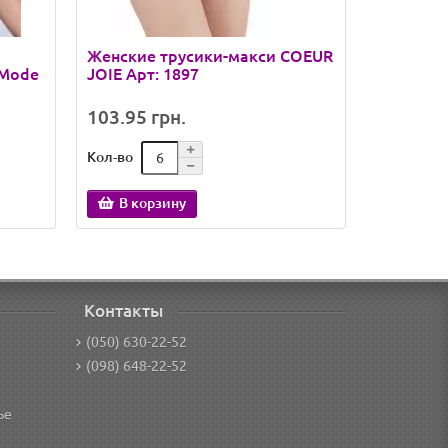
Женские трусики-макси COEUR
Бюстгаль
 Mode
JOIE Арт: 1897
поролона
L1107 D
103.95 грн.
299.00 
Кол-во
Кол-во
В корзину
В кор
Контакты
(050) 630-22-52
(098) 648-22-52
ье