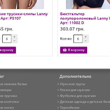
ие трусики-слипы Lanny
Бюстгальтер
Арт: P5107
полупоролоновый Lanny
Арт: 11002 D
5 грн.
303.07 грн.
о
Кол-во
 корзину
В корзину
ог
Дополнительно
ое нижнее белье
Мужские трусы
альтеры
Носки для мужчин
е трусики
Футболки для мужчин
ие колготки
Детская одежда и детское бел
ие носки
Термобелье