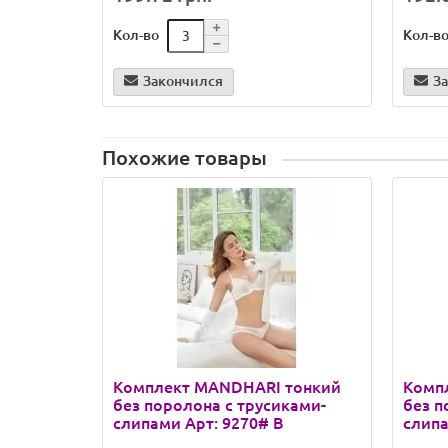
Кол-во
Кол-в
Закончился
З
Похожие товары
Комплект MANDHARI тонкий
Комп
без поролона с трусиками-
без п
слипами Арт: 9270# B
слипа