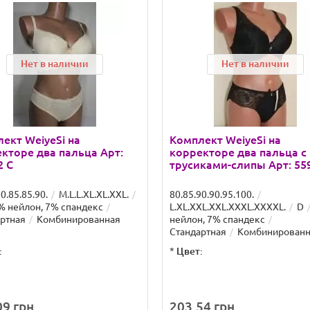
Нет в наличии
Нет в наличии
ект WeiyeSi на
Комплект WeiyeSi на
кторе два пальца Арт:
корректоре два пальца с
2 C
трусиками-слипы Арт: 55
0.85.85.90.
M.L.L.XL.XL.XXL.
80.85.90.90.95.100.
% нейлон, 7% спандекс
L.XL.XXL.XXL.XXXL.XXXXL.
D
ртная
Комбинированная
нейлон, 7% спандекс
Стандартная
Комбинированн
:
*
Цвет:
9 грн.
203.54 грн.