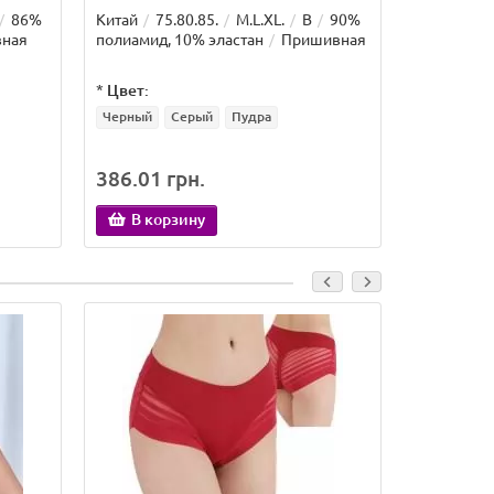
86%
Китай
75.80.85.
M.L.XL.
B
90%
Китай
75
ная
полиамид, 10% эластан
Пришивная
полиамид,
*
Цвет:
*
Цвет:
Черный
Серый
Пудра
Черный
386.01 грн.
386.01 
В корзину
В кор