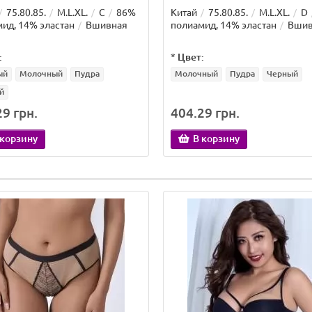
75.80.85.
M.L.XL.
C
86%
Китай
75.80.85.
M.L.XL.
D
ид, 14% эластан
Вшивная
полиамид, 14% эластан
Вшив
:
*
Цвет:
ый
Молочный
Пудра
Молочный
Пудра
Черный
й
9 грн.
404.29 грн.
 корзину
В корзину