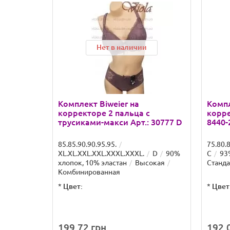
Нет в наличии
Комплект Biweier на
Компл
корректоре 2 пальца с
корре
трусиками-макси Арт.: 30777 D
8440-
85.85.90.90.95.95.
75.80.8
XL.XL.XXL.XXL.XXXL.XXXL.
D
90%
C
93
хлопок, 10% эластан
Высокая
Станда
Комбинированная
*
Цвет:
*
Цвет
199.72 грн.
192.0