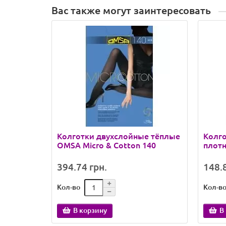
Вас также могут заинтересовать
Колготки двухслойные тёплые
Колго
OMSA Micro & Cotton 140
плотн
394.74 грн.
148.8
Кол-во
Кол-в
В корзину
В