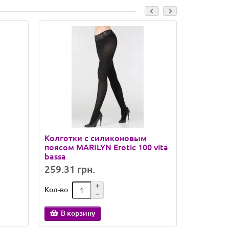
Колготки с силиконовым
Колготки
поясом MARILYN Erotic 100 vita
микрофи
bassa
259.31 грн.
52.10 гр
Кол-во
Кол-во
В корзину
В кор