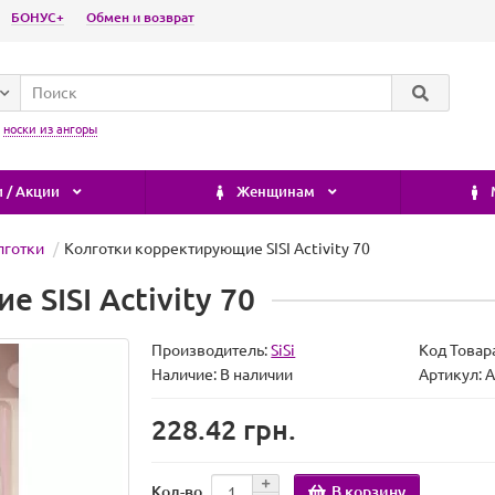
БОНУС+
Обмен и возврат
:
носки из ангоры
 / Акции
Женщинам
лготки
Колготки корректирующие SISI Activity 70
 SISI Activity 70
Производитель:
SiSi
Код Товар
Наличие:
В наличии
Артикул: A
228.42 грн.
В корзину
Кол-во