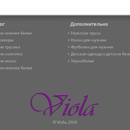
ог
Дополнительно
ое нижнее белье
Мужские трусы
альтеры
Носки для мужчин
е трусики
Футболки для мужчин
ие колготки
Детская одежда и детское бел
ие носки
Термобелье
ое нижнее белье
© Viola, 2026