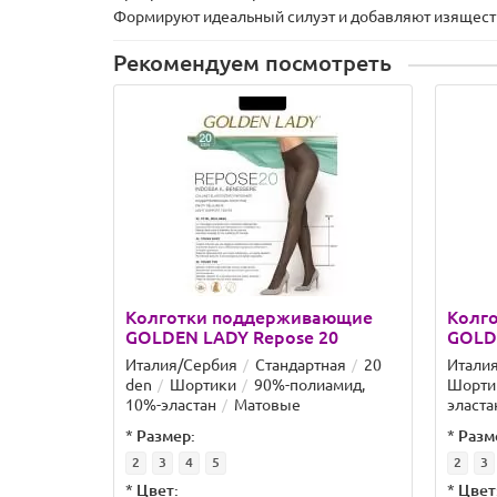
Формируют идеальный силуэт и добавляют изящест
Рекомендуем посмотреть
Колготки поддерживающие
Колг
GOLDEN LADY Repose 20
GOLD
Италия/Сербия
Стандартная
20
Итали
den
Шортики
90%-полиамид,
Шорти
10%-эластан
Матовые
эласта
*
Размер:
*
Разм
2
3
4
5
2
3
*
Цвет:
*
Цвет