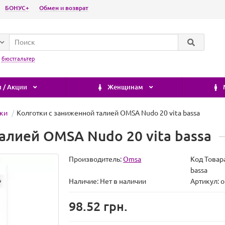
БОНУС+
Обмен и возврат
:
бюстгальтер
 / Акции
Женщинам
тки
Колготки с заниженной талией OMSA Nudo 20 vita bassa
алией OMSA Nudo 20 vita bassa
Производитель:
Omsa
Код Товар
bassa
Наличие:
Нет в наличии
Артикул: o
98.52 грн.