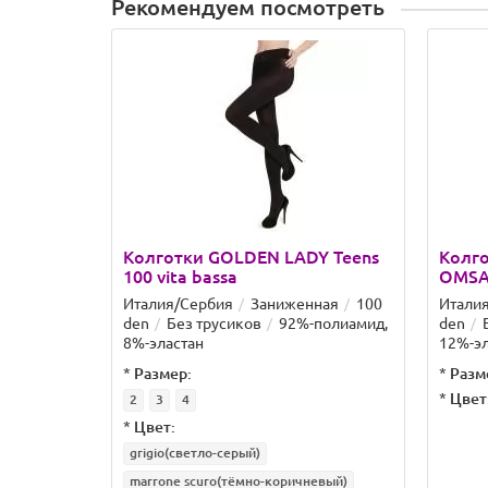
Рекомендуем посмотреть
Колготки GOLDEN LADY Teens
Колго
100 vita bassa
OMSA 
Италия/Сербия
Заниженная
100
Итали
den
Без трусиков
92%-полиамид,
den
8%-эластан
12%-эл
*
Размер:
*
Разм
*
Цвет
2
3
4
*
Цвет:
grigio(светло-серый)
marrone scuro(тёмно-коричневый)