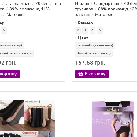
я
Стандартная
20 den
Без
Италия
Стандартная
40 de
ов
89%-полиамид, 11%-
трусиков
88%-полиамид, 12
н
Матовые
эластан
Матовые
ер:
*
Размер:
5
2
3
4
5
:
*
Цвет:
лёгкий загар)
caramello(телесный)
cino(лёгкий загар)
daino(лёгкий загар)
2 грн.
157.68 грн.
 корзину
В корзину