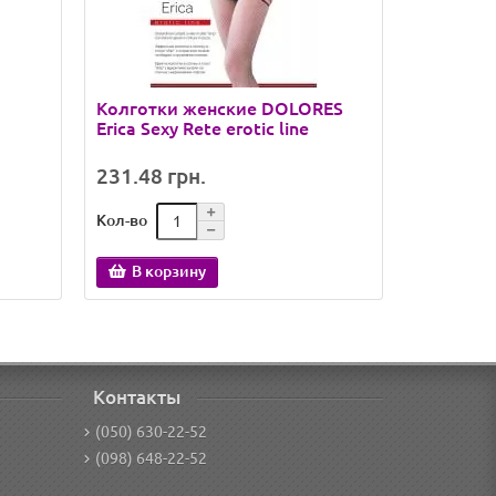
Колготки женские DOLORES
Колготки
Erica Sexy Rete erotic line
Den Fant
231.48 грн.
136.88 
Кол-во
Кол-во
В корзину
В кор
Контакты
(050) 630-22-52
(098) 648-22-52