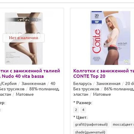
Нет в наличии
тки с заниженной талией
Колготки с заниженной т
Nudo 40 vita bassa
CONTE Top 20
я/Сербия
Заниженная
40
Беларусь
Заниженная
20 d
Без трусиков
88%-полиамид,
Без трусиков
86%-полиамид,
астан
Матовые
эластан
Матовые
ер:
*
Размер:
:
2
4
*
Цвет:
grafit(графитовый)
mocca(цвет 
shade(дымчатый)