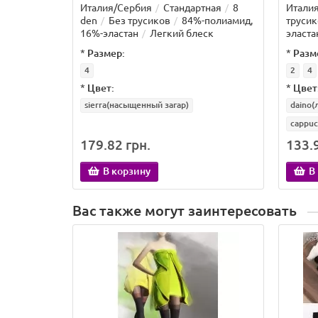
Италия/Сербия
Стандартная
8
Итали
den
Без трусиков
84%-полиамид,
трусик
16%-эластан
Легкий блеск
эласта
*
Размер:
*
Разм
4
2
4
*
Цвет:
*
Цвет
sierra(насыщенный загар)
daino(
cappuc
179.82 грн.
133.9
В корзину
В
Вас также могут заинтересовать