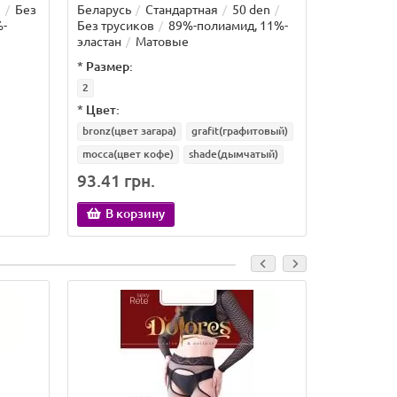
n
Без
Беларусь
Стандартная
50 den
Беларусь
%-
Без трусиков
89%-полиамид, 11%-
Без труси
эластан
Матовые
эластан
*
Размер:
*
Размер:
2
2
*
Цвет:
*
Цвет:
bronz(цвет загара)
grafit(графитовый)
grafit(гра
mocca(цвет кофе)
shade(дымчатый)
93.41 грн.
68.92 гр
В корзину
В кор