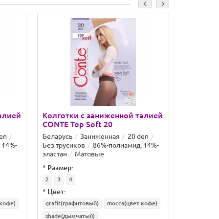
алией
Колготки с заниженной талией
Колготки
CONTE Top Soft 20
CONTE To
en
Беларусь
Заниженная
20 den
Беларусь
 14%-
Без трусиков
86%-полиамид, 14%-
Без труси
эластан
Матовые
эластан
*
Размер:
*
Размер:
2
3
4
2
*
Цвет:
*
Цвет:
кофе)
grafit(графитовый)
mocca(цвет кофе)
shade(дым
shade(дымчатый)