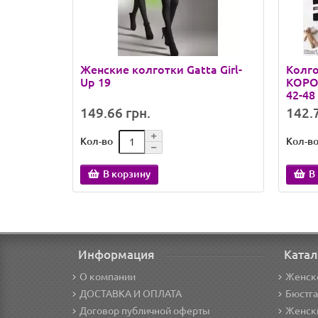
Женские колготки Gatta Girl-
Колг
Up 19
КОРОН
42-48 
149.66 грн.
142.7
Кол-во
Кол-в
В корзину
В
Информация
Катал
О компании
Женск
ДОСТАВКА И ОПЛАТА
Бюстг
Договор публичной оферты
Женски