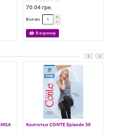
70.04 грн.
86.70 гр
Кол-во
Кол-во
В корзину
В кор
 OMSA
Колготки CONTE Episode 50
Колготк
Tango 20