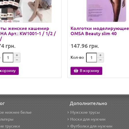
оты женские кашемир
Колготки моделирующие
А Арт.: KW1001-1 / 1/2 /
OMSA Beauty slim 40
/
4 грн.
147.96 грн.
о
Кол-во
 корзину
В корзину
ог
Дополнительно
ое нижнее белье
Мужские трусы
альтеры
Носки для мужчин
е трусики
Футболки для мужчин