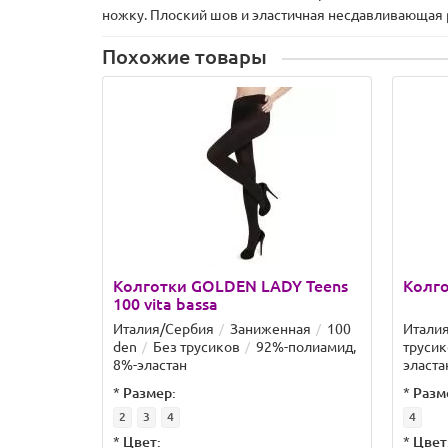
ножку. Плоский шов и эластичная несдавливающая р
Похожие товары
Колготки GOLDEN LADY Teens
Колго
100 vita bassa
Италия/Сербия
Заниженная
100
Итали
den
Без трусиков
92%-полиамид,
трусик
8%-эластан
эласта
*
Размер:
*
Разм
2
3
4
4
*
Цвет:
*
Цвет