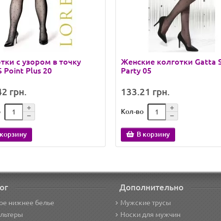
тки с узором в точку
Женские колготки Gatta S
 Point Plus 20
Party 05
2 грн.
133.21 грн.
о
Кол-во
 корзину
В корзину
ог
Дополнительно
ое нижнее белье
Мужские трусы
альтеры
Носки для мужчин