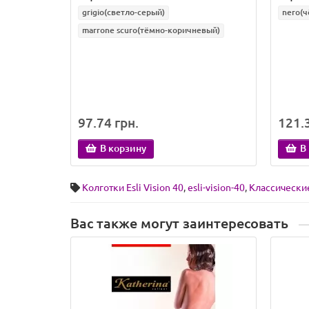
grigio(светло-серый)
nero(ч
marrone scuro(тёмно-коричневый)
97.74 грн.
121.3
В корзину
В
Колготки Esli Vision 40
,
esli-vision-40
,
Классически
Вас также могут заинтересовать