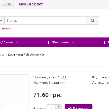
БОНУС+
Обмен и возврат
:
пижама
 / Акции
Женщинам
тки
Колготки Esli Vision 40
Производитель:
ESLI
Код Товар
Наличие:
В наличии
Артикул: es
71.60 грн.
В корзину
Кол-во