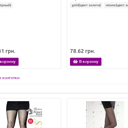
ёрный)
gold(цвет золота)
visone(цвет з
1 грн.
78.62 грн.
 корзину
В корзину
е колготки