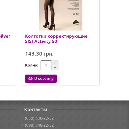
ilver
Колготки корректирующие
Колготки
SISI Activity 50
LORES Re
143.30 грн.
161.65 
Кол-во
Кол-во
В корзину
В кор
Контакты
(050) 630-22-52
(098) 648-22-52