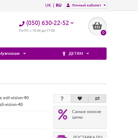
UK
RU
Личный кабинет
(050) 630-22-52
Пн-Пт, с 10:00 до 17:00
0
Мужчинам
ДЕТЯМ
а:
esli-vision-40
li-vision-40
Самые низкие
цены
ДОСТАВКА ПО