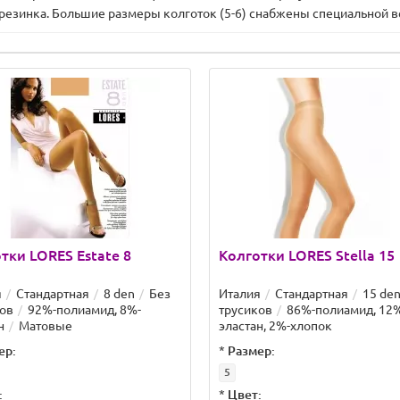
езинка. Большие размеры колготок (5-6) снабжены специальной вс
тки LORES Estate 8
Колготки LORES Stella 15
я
Стандартная
8 den
Без
Италия
Стандартная
15 de
ов
92%-полиамид, 8%-
трусиков
86%-полиамид, 12
н
Матовые
эластан, 2%-хлопок
ер:
*
Размер:
5
:
*
Цвет: