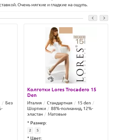
тавкой. Очень мягкие и гладкие на ощупь.
Колготки Lores Trocadero 15
Колготки
Den
Den
n
Без
Италия
Стандартная
15 den
Италия
С
%-
Шортики
88%-полиамид, 12%-
Шортики
эластан
Матовые
эластан
*
Размер:
*
Размер:
2
5
2
3
4
*
Цвет:
*
Цвет: