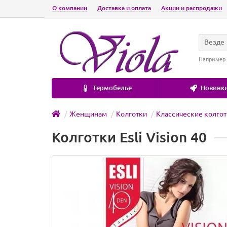
О компании
Доставка и оплата
Акции и распродажи
Везде
Например
Термобелье
Новинки
Женщинам
Колготки
Классические колго
Колготки Esli Vision 40