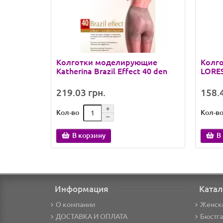
Колготки моделирующие
Колго
Katherina Brazil Effect 40 den
LORES
219.03 грн.
158.4
Кол-во
Кол-в
В корзину
В
Информация
Катал
О компании
Женск
ДОСТАВКА И ОПЛАТА
Бюстг