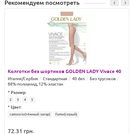
Рекомендуем посмотреть
Колготки без шортиков GOLDEN LADY Vivace 40
Италия/Сербия
Стандартная
40 den
Без трусиков
88%-полиамид, 12%-эластан
*
Размер:
2
3
4
5
*
Цвет:
camoscio(тёмный загар)
fumo(серый)
72.31 грн.