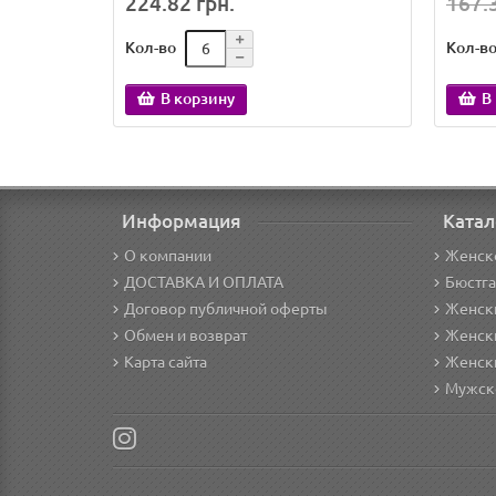
224.82 грн.
167.3
Кол-во
Кол-в
В корзину
В
Информация
Катал
О компании
Женск
ДОСТАВКА И ОПЛАТА
Бюстг
Договор публичной оферты
Женски
Обмен и возврат
Женск
Карта сайта
Женск
Мужск