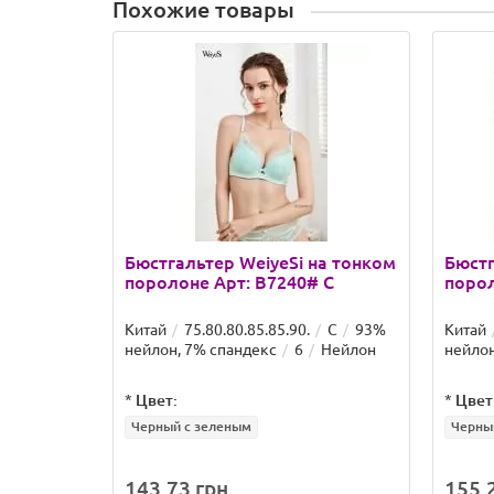
Похожие товары
Бюстгальтер WeiyeSi на тонком
Бюстг
поролоне Арт: B7240# C
порол
Китай
75.80.80.85.85.90.
C
93%
Китай
нейлон, 7% спандекс
6
Нейлон
нейлон
*
Цвет:
*
Цвет
Черный с зеленым
Черны
143.73 грн.
155.2