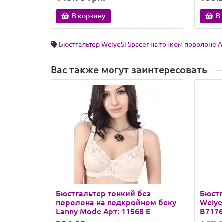
В корзину
В
Бюстгальтер WeiyeSi Spacer на тонком поролоне А
Вас также могут заинтересовать
Бюстгальтер тонкий без
Бюстг
поролона на подкройном боку
Weiye
Lanny Mode Арт: 11568 E
B717