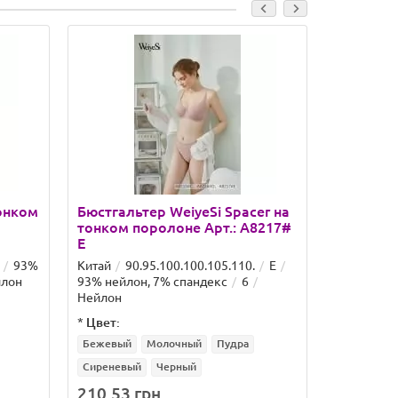
тонком
Бюстгальтер WeiyeSi Spacer на
Бюстгаль
тонком поролоне Арт.: A8217#
поролоне
E
93%
Китай
90.95.100.100.105.110.
E
Китай
75
лон
93% нейлон, 7% спандекс
6
нейлон, 7
Нейлон
*
Цвет:
*
Цвет:
Бежевый
Молочный
Пудра
Пудра
С
Сиреневый
Черный
210.53 грн.
157.23 