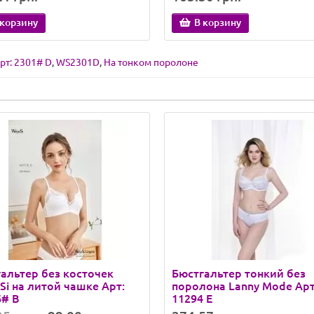
 корзину
В корзину
рт: 2301# D
,
WS2301D
,
На тонком поролоне
альтер без косточек
Бюстгальтер тонкий без
Si на литой чашке Арт:
поролона Lanny Mode Арт
6# B
11294 E