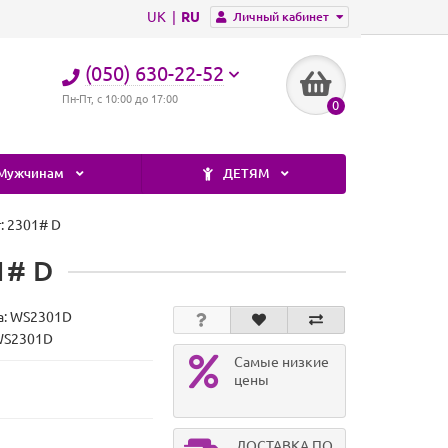
UK
RU
Личный кабинет
(050) 630-22-52
Пн-Пт, с 10:00 до 17:00
0
Мужчинам
ДЕТЯМ
: 2301# D
1# D
а:
WS2301D
WS2301D
Самые низкие
цены
ДОСТАВКА ПО