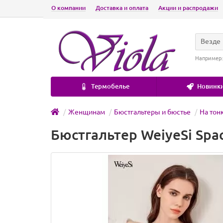
О компании
Доставка и оплата
Акции и распродажи
Везде
Например
Термобелье
Новинки
Женщинам
Бюстгальтеры и бюстье
На тон
Бюстгальтер WeiyeSi Spa