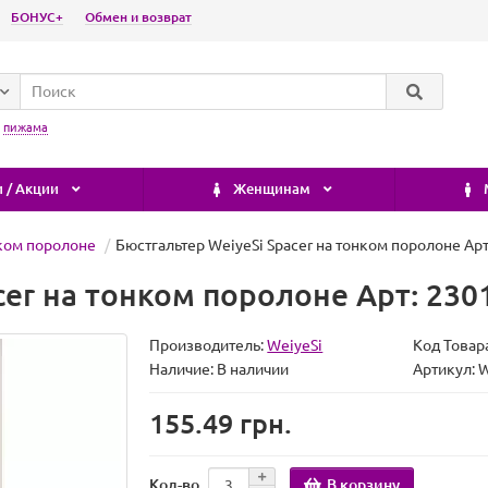
БОНУС+
Обмен и возврат
:
пижама
 / Акции
Женщинам
ком поролоне
Бюстгальтер WeiyeSi Spacer на тонком поролоне Арт
cer на тонком поролоне Арт: 230
Производитель:
WeiyeSi
Код Товар
Наличие:
В наличии
Артикул: 
155.49 грн.
В корзину
Кол-во