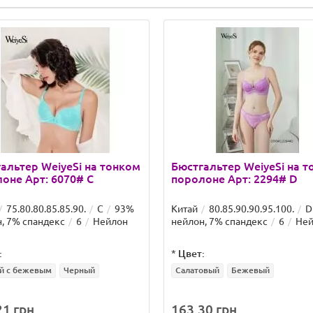
альтер WeiyeSi на тонком
Бюстгальтер WeiyeSi на 
оне Арт: 6070# C
поролоне Арт: 2294# D
75.80.80.85.85.90.
C
93%
Китай
80.85.90.90.95.100.
D
, 7% спандекс
6
Нейлон
нейлон, 7% спандекс
6
Ней
:
*
Цвет:
й с бежевым
Черный
Салатовый
Бежевый
1 грн.
163.30 грн.