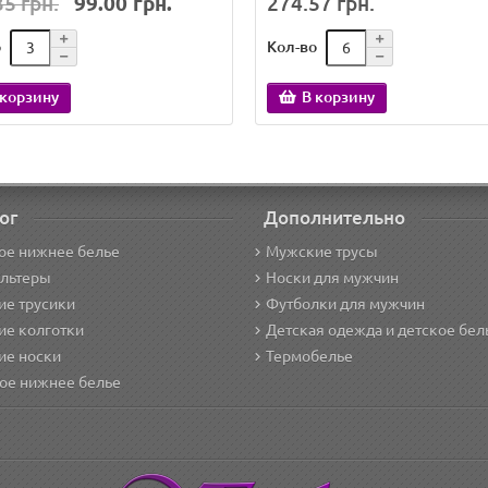
5 грн.
99.00 грн.
274.57 грн.
о
Кол-во
 корзину
В корзину
ог
Дополнительно
ое нижнее белье
Мужские трусы
альтеры
Носки для мужчин
е трусики
Футболки для мужчин
ие колготки
Детская одежда и детское бел
ие носки
Термобелье
ое нижнее белье