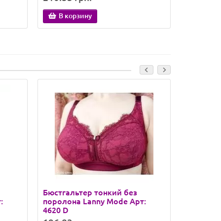
В корзину
В кор
Бюстгальтер тонкий без
Бюстгаль
:
поролона Lanny Mode Арт:
поролон
4620 D
Lanny Mo