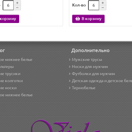
о
Кол-во
 корзину
В корзину
ог
Дополнительно
ое нижнее белье
Мужские трусы
альтеры
Носки для мужчин
е трусики
Футболки для мужчин
ие колготки
Детская одежда и детское бел
ие носки
Термобелье
ое нижнее белье