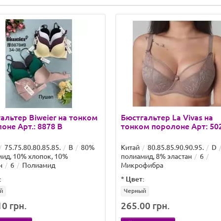
альтер Biweier на тонком
Бюстгальтер La Vivas на
оне Арт.: 8878 B
тонком поролоне Арт: 50
75.75.80.80.85.85.
B
80%
Китай
80.85.85.90.90.95.
D
ид, 10% хлопок, 10%
полиамид, 8% эластан
6
н
6
Полиамид
Микрофибра
:
*
Цвет:
й
Черный
0 грн.
265.00 грн.