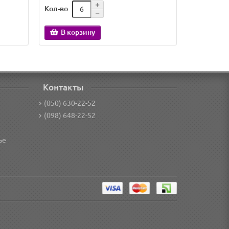
Кол-во
Кол-во
В корзину
В кор
Контакты
(050) 630-22-52
(098) 648-22-52
ье