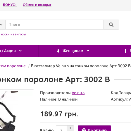
БОНУС+
Обмен и возврат
:
носки из ангоры
 / Акции
Женщинам
ком поролоне
Бюстгальтер Ve.nu.s на тонком поролоне Арт: 3002 B
тонком поролоне Арт: 3002 B
Производитель:
Ve.nu.s
Код Товар
Наличие:
В наличии
Артикул: 
189.97 грн.
В корзину
Кол-во