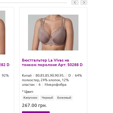
Бюстгальтер La Vivas на
Бюстгаль
282 D
тонком поролоне Арт: 50288 D
поролоне
92%
Китай
80.85.85.90.90.95.
D
64%
Китай
85
полиэстер, 24% хлопок, 12%
нейлон, 7
эластан
6
Микрофибра
*
Цвет:
*
Цвет:
Капучино
Черный
Бежевый
Черный
267.00 грн.
230.58 