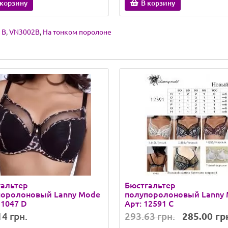
 корзину
В корзину
 B
,
VN3002B
,
На тонком поролоне
гальтер
Бюстгальтер
поролоновый Lanny Mode
полупоролоновый Lanny
11047 D
Арт: 12591 C
4 грн.
293.63 грн.
285.00 гр