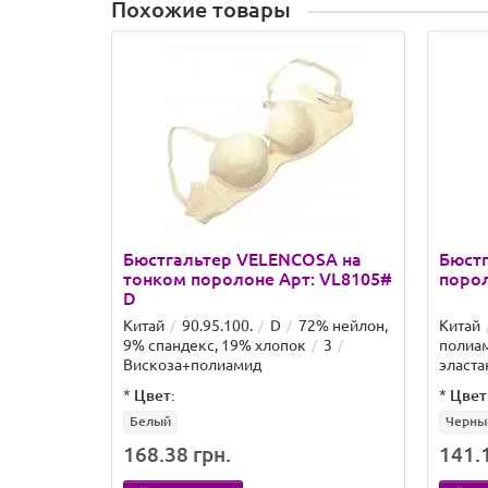
Похожие товары
Бюстгальтер VELENCOSA на
Бюстг
тонком поролоне Арт: VL8105#
порол
D
Китай
90.95.100.
D
72% нейлон,
Китай
9% спандекс, 19% хлопок
3
полиам
Вискоза+полиамид
эласта
*
Цвет:
*
Цвет
Белый
Черны
168.38 грн.
141.1