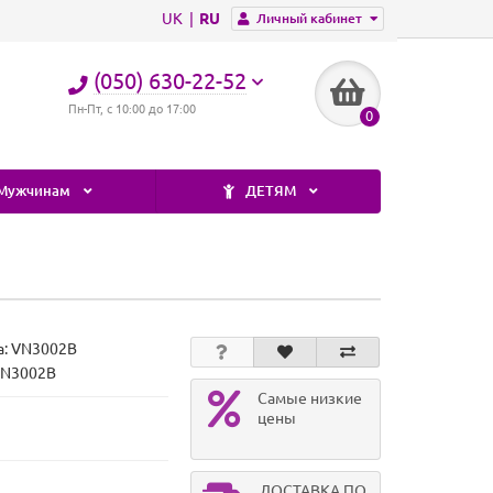
UK
RU
Личный кабинет
(050) 630-22-52
Пн-Пт, с 10:00 до 17:00
0
Мужчинам
ДЕТЯМ
а:
VN3002B
VN3002B
Самые низкие
цены
ДОСТАВКА ПО