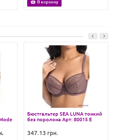
В корзину
В кор
Бюстгальтер SEA LUNA тонкий
Бюстгаль
 Mode
без поролона Арт: 80015 E
поролона
11311 D
н.
347.13 грн.
287.10 