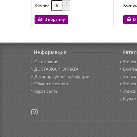
Кол-во
Кол-в
В корзину
В
Информация
Катал
О компании
Женск
ДОСТАВКА И ОПЛАТА
Бюстг
Договор публичной оферты
Женски
Обмен и возврат
Женск
Карта сайта
Женск
Мужск