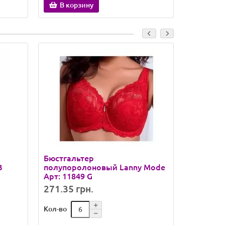
В корзину
В кор
Бюстгальтер
Бюстгаль
B
полупоролоновый Lanny Mode
поролона
Арт: 11849 G
4620 E
271.35 грн.
196.83 
Кол-во
Кол-во