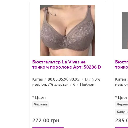
Бюстгальтер La Vivas на
Бюстг
тонком поролоне Арт: 50286 D
тонко
Китай
80.85.85.90.90.95.
D
93%
Китай
нейлон, 7% эластан
6
Нейлон
нейлон
*
Цвет:
*
Цвет
Черный
Черны
Капуч
272.00 грн.
285.0