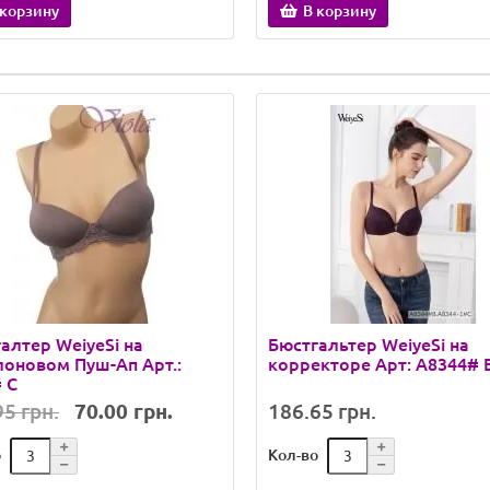
 корзину
В корзину
алтер WeiyeSi на
Бюстгальтер WeiyeSi на
оновом Пуш-Ап Арт.:
корректоре Арт: A8344# 
 С
5 грн.
70.00 грн.
186.65 грн.
о
Кол-во