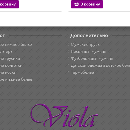
 корзину
В корзину
ог
Дополнительно
ое нижнее белье
Мужские трусы
альтеры
Носки для мужчин
е трусики
Футболки для мужчин
ие колготки
Детская одежда и детское бел
ие носки
Термобелье
ое нижнее белье