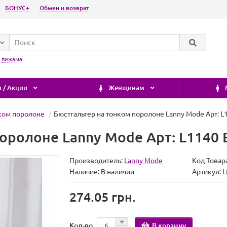
БОНУС+
Обмен и возврат
:
пижама
 / Акции
Женщинам
ком поролоне
Бюстгальтер на тонком поролоне Lanny Mode Арт: L
оролоне Lanny Mode Арт: L1140 
Производитель:
Lanny Mode
Код Товар
Наличие:
В наличии
Артикул: 
274.05 грн.
В корзину
Кол-во