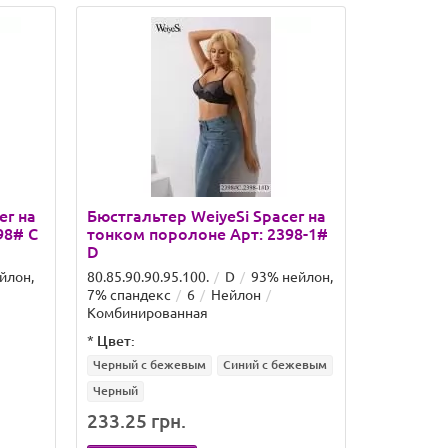
Лидер прода
er на
Бюстгальтер WeiyeSi Spacer на
Бюстгаль
98# C
тонком поролоне Арт: 2398-1#
поролоне
D
L1168 D
йлон,
80.85.90.90.95.100.
D
93% нейлон,
Китай
75
7% спандекс
6
Нейлон
нейлон, 1
Комбинированная
*
Цвет:
*
Цвет:
Черный с бежевым
Синий с бежевым
Белый
Черный
233.25 грн.
264.60 