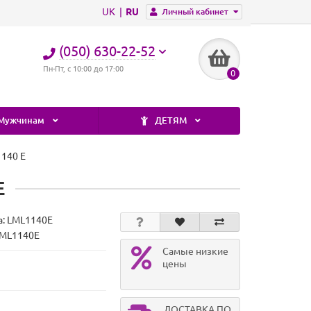
UK
RU
Личный кабинет
(050) 630-22-52
Пн-Пт, с 10:00 до 17:00
0
Мужчинам
ДЕТЯМ
1140 E
E
а:
LML1140E
LML1140E
Самые низкие
цены
ДОСТАВКА ПО