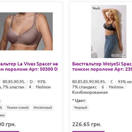
альтер La Vivas Spacer на
Бюстгальтер WeiyeSi Spac
м поролоне Арт: 50300 D
тонком поролоне Арт: 23
80.85.90.95.
D
93%
80.85.85.90.90.95.
C
93% не
, 7% эластан
4
Нейлон
7% спандекс
6
Нейлон
Комбинированная
:
*
Цвет:
й
Темно-синий
Молочный
Черный
ино
0 грн.
226.65 грн.