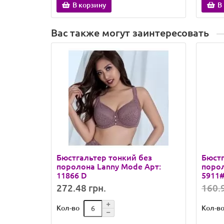
В корзину
В
Вас также могут заинтересовать
Бюстгальтер тонкий без
Бюстг
поролона Lanny Mode Арт:
порол
11866 D
5911#
272.48 грн.
160.9
Кол-во
Кол-в