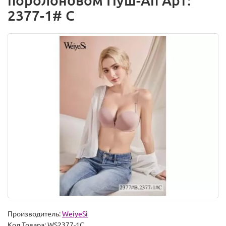
поролоновом Пуш-Ап Арт:
2377-1# C
Производитель:
WeiyeSi
Код Товара:
WS2377-1C