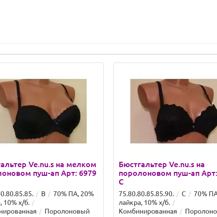
альтер Ve.nu.s на мелком
Бюстгальтер Ve.nu.s на
оновом пуш-ап Арт: 6979
поролоновом пуш-ап Арт:
C
0.80.85.85.
B
70% ПА, 20%
75.80.80.85.85.90.
C
70% ПА
, 10% х/б.
лайкра, 10% х/б.
нированная
Поролоновый
Комбинированная
Поролон