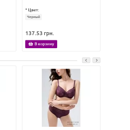
*
Цвет:
*
Цвет:
Черный
Бежевый
Персиков
137.53 грн.
144.81 
В корзину
В кор