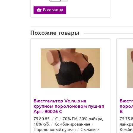
В корзину
Похожие товары
Бюстгальтер Ve.nu.s на
Бюстг
крупном поролоновом пуш-ап
порол
Арт: 90026 C
B
75.80.85.
C
70% ПА, 20% лайкра,
75.75.8
10% х/б.
Комбинированная
лайкра
Поролоновый пуш-ап
Съемные
Комби