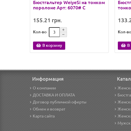
Бюстгальтер WeiyeSi на тонком
Бюстг
поролоне Арт: 6070# C
тонко
155.21 грн.
133.2
Кол-во
Кол-в
В корзину
В
Информация
Катал
О компании
Женск
ДОСТАВКА И ОПЛАТА
Бюстг
Договор публичной оферты
Женски
Обмен и возврат
Женск
Карта сайта
Женск
Мужск