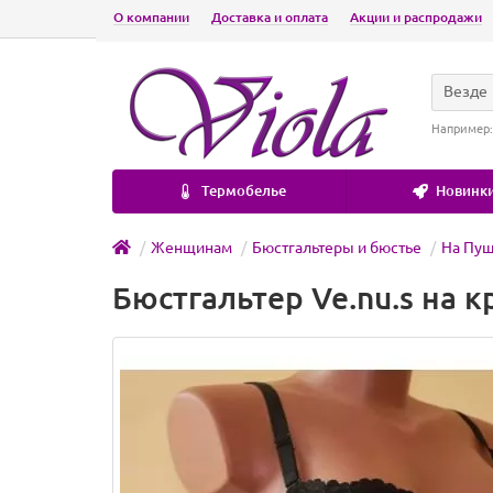
О компании
Доставка и оплата
Акции и распродажи
Везде
Например
Термобелье
Новинки
Женщинам
Бюстгальтеры и бюстье
На Пуш
Бюстгальтер Ve.nu.s на 