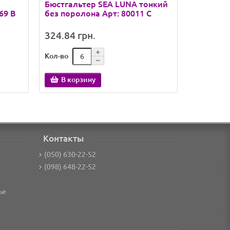
Бюстгальтер SEA LUNA тонкий
Бюстгаль
69 B
без поролона Арт: 80011 C
поролоне
324.84 грн.
184.11 
Кол-во
Кол-во
В корзину
В кор
Контакты
(050) 630-22-52
(098) 648-22-52
ье