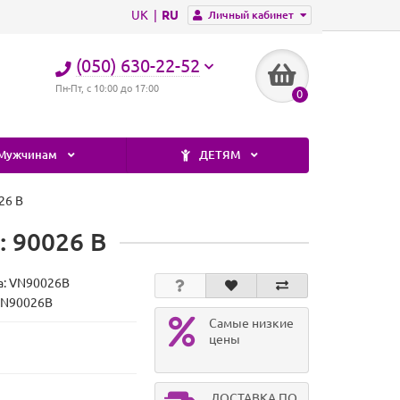
UK
RU
Личный кабинет
(050) 630-22-52
Пн-Пт, с 10:00 до 17:00
0
Мужчинам
ДЕТЯМ
26 B
: 90026 B
а:
VN90026B
VN90026B
Самые низкие
цены
ДОСТАВКА ПО