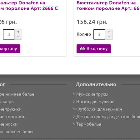
альтер Donafen на
Бюстгальтер Donafen на
м поролоне Арт: 2666 C
тонком поролоне Арт.: 66
6 грн.
156.24 грн.
о
Кол-во
 корзину
В корзину
ог
Дополнительно
ое нижнее белье
Мужские трусы
альтеры
Носки для мужчин
е трусики
Футболки для мужчин
ие колготки
Детская одежда и детское бел
ие носки
Термобелье
ое нижнее белье