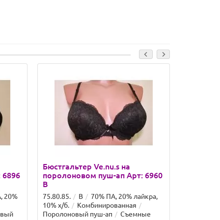
Бюстгальтер Ve.nu.s на
Бюстгаль
 6896
поролоновом пуш-ап Арт: 6960
поролоно
B
C
, 20%
75.80.85.
B
70% ПА, 20% лайкра,
75.80.85.
10% х/б.
Комбинированная
10% х/б.
овый
Поролоновый пуш-ап
Съемные
Поролонов