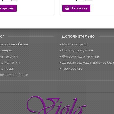
 корзину
В корзину
ог
Дополнительно
ое нижнее белье
Мужские трусы
альтеры
Носки для мужчин
е трусики
Футболки для мужчин
ие колготки
Детская одежда и детское бел
ие носки
Термобелье
ое нижнее белье