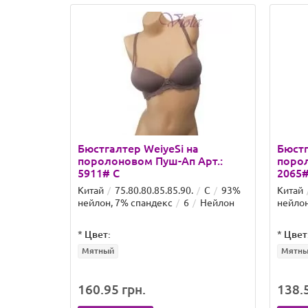
Бюстгалтер WeiyeSi на
Бюстг
поролоновом Пуш-Ап Арт.:
порол
5911# С
2065#
Китай
75.80.80.85.85.90.
C
93%
Китай
нейлон, 7% спандекс
6
Нейлон
нейлон
*
Цвет:
*
Цвет
Мятный
Мятн
160.95 грн.
138.5