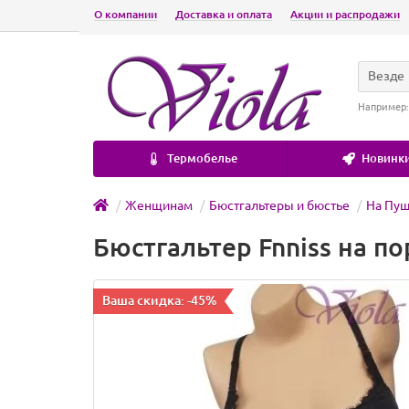
О компании
Доставка и оплата
Акции и распродажи
Везде
Например
Термобелье
Новинки
Женщинам
Бюстгальтеры и бюстье
На Пуш
Бюстгальтер Fnniss на п
Ваша скидка: -45%