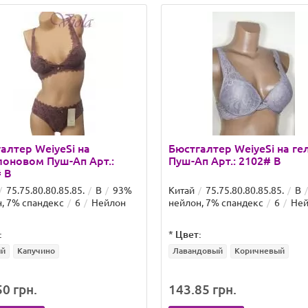
алтер WeiyeSi на
Бюстгалтер WeiyeSi на г
оновом Пуш-Ап Арт.:
Пуш-Ап Арт.: 2102# B
 B
75.75.80.80.85.85.
B
93%
Китай
75.75.80.80.85.85.
B
, 7% спандекс
6
Нейлон
нейлон, 7% спандекс
6
Ней
:
*
Цвет:
ый
Капучино
Лавандовый
Коричневый
0 грн.
143.85 грн.