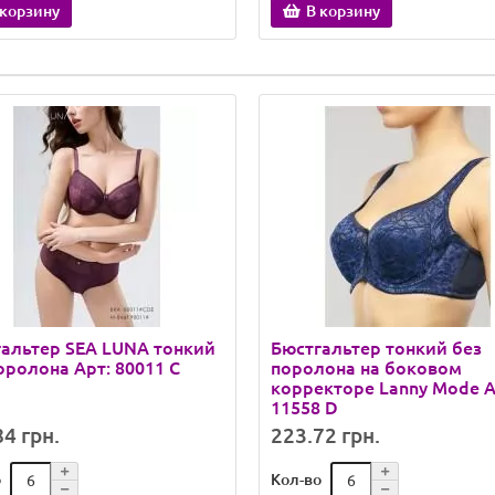
 корзину
В корзину
альтер SEA LUNA тонкий
Бюстгальтер тонкий без
оролона Арт: 80011 C
поролона на боковом
корректоре Lanny Mode А
11558 D
4 грн.
223.72 грн.
о
Кол-во