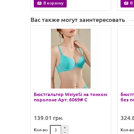
В корзину
В
Вас также могут заинтересовать
Бюстгальтер WeiyeSi на тонком
Бюстг
поролоне Арт: 6069# C
без п
139.01 грн.
324.8
Кол-во
Кол-в