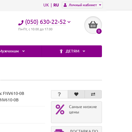
UK
RU
Личный кабинет
(050) 630-22-52
Пн-Пт, с 10:00 до 17:00
0
Мужчинам
ДЕТЯМ
а:
FNV610-0B
FNV610-0B
Самые низкие
цены
ДОСТАВКА ПО