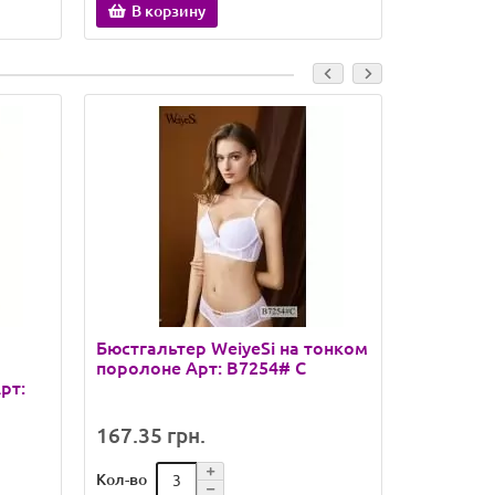
В корзину
В кор
Бюстгальтер WeiyeSi на тонком
Бюстгалт
поролоне Арт: B7254# C
на тонко
рт:
2063# B
167.35 грн.
138.68 
Кол-во
Кол-во