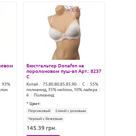
елевом
Бюстгальтер Donafen на
Бюстгаль
поролоновом пуш-ап Арт.: 8237
силиконо
C
71499-1 
93%
Китай
75.80.80.85.85.90.
C
55%
Китай
75
лон
полиамид, 35% нейлон, 10% лайкра
полиамид,
6
Полиамид
спандекс
*
Цвет:
*
Цвет:
Персиковый
Синий с розовым
Темно-зел
Черный с бежевым
145.39 грн.
140.98 