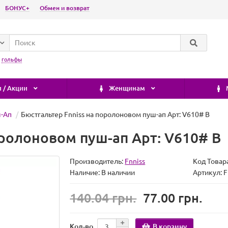
БОНУС+
Обмен и возврат
:
гольфы
 / Акции
Женщинам
-Ап
Бюстгальтер Fnniss на поролоновом пуш-ап Арт: V610# B
оролоновом пуш-ап Арт: V610# B
Производитель:
Fnniss
Код Товар
Наличие:
В наличии
Артикул: 
140.04 грн.
77.00 грн.
В корзину
Кол-во