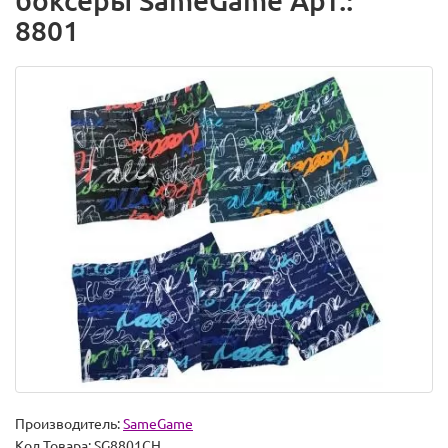
боксеры SameGame Арт.:
8801
Производитель:
SameGame
Код Товара:
SG8801CH