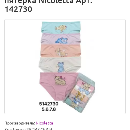
пятерка Nicoletta Арт:
142730
Производитель:
Nicoletta
Код Товара:
NC142730CH