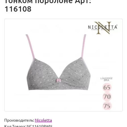
тонком поролоне Арт:
116108
Производитель:
Nicoletta
Код Товара:
NC116108WN